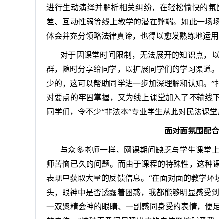
进行生动演绎并解析相关纠纷，在轻松愉快的氛
差、互动性弱等线上教学的潜在弊端。如此一场
体会并充分领略法律真谛，也得以愈发熟练地运用
对于因课堂时间限制，无法展开的知识点，
群，随时分享给同学，以扩展同学们的学习渠道。
少的，这可以帮助同学进一步加深理解和认知。”
对要点的牢固掌握，又为线上课堂加入了不输线
同学们，令不少“非法本”专业学生从此对民法课
面对面氛围配合
与众多老师一样，网课期间缺乏与学生课堂
师苦恼已久的问题。而由于课程的特殊性，这种
表现中获取大量的反馈信息。“在面对面的教学环
头，眼神中是否透露着困惑，我都能够明显感受到
一双聚精会神的眼睛、一副感同身受的表情，便