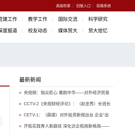
高级检索
旧版入口
投稿系统
党建工作
教学工作
国际交流
科学研究
深度报道
校友动态
媒体贸大
贸大拾忆
最新新闻
央视频：指尖匠心 墨韵中华——对外经济贸易
大学外教走进荣宝斋体验木板水印非遗
CCTV-2《央视财经评论》：（赵忠秀）长钱长
投 外资为何持续“加仓”中国
CETV-1：（薛熠）对外投资新规出台 企业“出
海”如何行稳致远
开拓实践育人新路径 深化访企拓岗新格局——