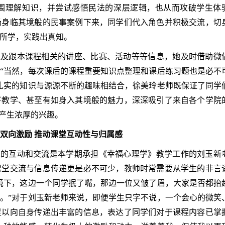
围理解知识，并尝试感悟民法的深层逻辑，也从而攻破学生体
场身临其境般的民事案例下来，同学们代入角色并积极交流，切
所学，实践出真知。
以及跟本课程相关的讲座、比赛、活动等等信息，她及时借助微
“当然，每次课后的课程重要知识点整理和课后练习题也是必不
扎实的知识与源源不断的趣味相结合，徐美玲老师既保证了同学
下教学、甚至有如身入其境般的魅力，深深吸引了来自各个学院
堂产生浓厚的兴趣。
双向激励 推动课堂互动性与归属感
上的互动和交流是本学期承担《幸福心理学》教学工作的刘玉新
课堂交流与信息传递更是必不可少，教师时常需要从学生的非言
境下，这边一个同学抿了嘴，那边一位又皱了眉，大家是否都抬
。”对于刘玉新老师来说，即便学生只字不说，一个会心的微笑
足以向自身传递出丰富的信息，表达了同学们对于课程内容已掌