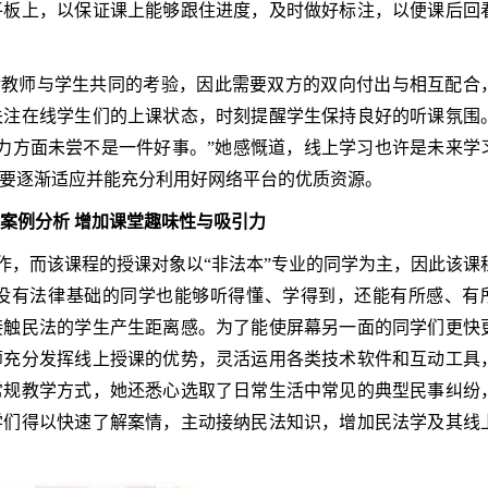
平板上，以保证课上能够跟住进度，及时做好标注，以便课后回
对教师与学生共同的考验，因此需要双方的双向付出与相互配合
关注在线学生们的上课状态，时刻提醒学生保持良好的听课氛围
力方面未尝不是一件好事。”她感慨道，线上学习也许是未来学
要逐渐适应并能充分利用好网络平台的优质资源。
案例分析 增加课堂趣味性与吸引力
作，而该课程的授课对象以“非法本”专业的同学为主，因此该课
没有法律基础的同学也能够听得懂、学得到，还能有所感、有
接触民法的学生产生距离感。为了能使屏幕另一面的同学们更快
师充分发挥线上授课的优势，灵活运用各类技术软件和互动工具
常规教学方式，她还悉心选取了日常生活中常见的典型民事纠纷
学们得以快速了解案情，主动接纳民法知识，增加民法学及其线