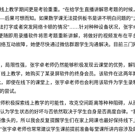
线上教学期间更是考验重重。“在给学生直播讲解思考题的时候
—后果可想而知。如果数学课无法提供板书是讲不明白问题的”
法打字或者突发网络卡顿的情况”……针对种种设备状况，张宇
便随即用录播软件将思考题重新讲解，将做好的视频发布在平
网络互动故障，她便尽快通过微信群跟学生沟通解决。目前三门
出，局限性强，张宇卓老师仍然能够积极发现云课堂的优势，解
为了线上教学，她购买了某录屏软件的终身会员。该软件在这两年
此，即使在线下的课堂上，张宇卓老师也会利用该软件为学生录
的尝试。
老师积极探索线上教学的可能性，攻克空间距离等种种阻碍，从
认为学生状态的好坏与否依然取决于学生自身是否高度自律。“
摄像头的，所以我会反复提醒学生们在家上网课也最好保持线下
”张宇卓老师也常常建议学生课前提前准备每堂课所讲内容涉及