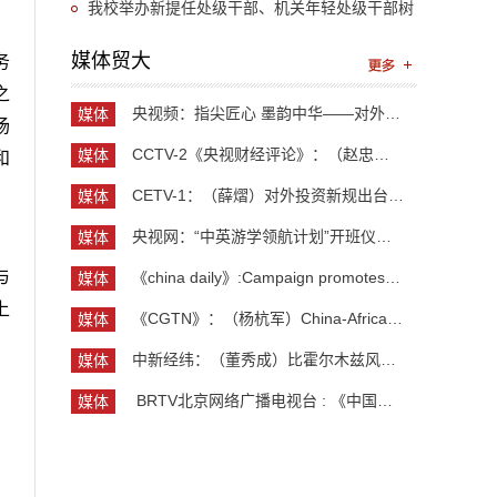
法学院持续拓宽校企协同育人渠道，不断加强各方
我校举办新提任处级干部、机关年轻处级干部树
资源联动
立和践行正确政绩观专题培训班
媒体贸大
务
之
央视频：指尖匠心 墨韵中华——对外经济贸易大学外...
媒体
场
贸大
CCTV-2《央视财经评论》：（赵忠秀）长钱长投 外资...
媒体
和
贸大
CETV-1：（薛熠）对外投资新规出台 企业“出海”如...
媒体
贸大
央视网：“中英游学领航计划”开班仪式举行 300余...
媒体
贸大
与
《china daily》:Campaign promotes jobs for grad...
媒体
贸大
上
《CGTN》：（杨杭军）China-Africa cooperation ev...
媒体
贸大
中新经纬：（董秀成）比霍尔木兹风险更严重？曼德...
媒体
贸大
​ BRTV北京网络广播电视台 : 《中国开放型经济学...
媒体
贸大