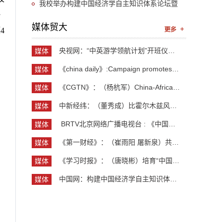
“UIBE新思想大讲堂”第九讲开讲
我校举办构建中国经济学自主知识体系论坛暨
》
《中国开放型经济学》教学研讨会
媒体贸大
4
央视网：“中英游学领航计划”开班仪式举行 300余...
媒体
贸大
《china daily》:Campaign promotes jobs for grad...
媒体
贸大
《CGTN》：（杨杭军）China-Africa cooperation ev...
媒体
贸大
中新经纬：（董秀成）比霍尔木兹风险更严重？曼德...
媒体
贸大
​ BRTV北京网络广播电视台 : 《中国开放型经济学...
媒体
贸大
《第一财经》：（崔雨阳 屠新泉）共识筑基，规则正...
媒体
贸大
《学习时报》：（唐晓彬）培育“中国服务”品牌的...
媒体
贸大
中国网：构建中国经济学自主知识体系论坛暨《中国...
媒体
贸大