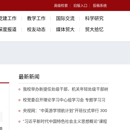
高级检索
旧版入口
投稿系统
党建工作
教学工作
国际交流
科学研究
深度报道
校友动态
媒体贸大
贸大拾忆
最新新闻
我校举办新提任处级干部、机关年轻处级干部树
立和践行正确政绩观专题培训班
校党委召开理论学习中心组学习会 专题学习习
近平总书记关于推动哲学社会科学高质量发展的重
央视网：“中英游学领航计划”开班仪式举行 300
要指示精神
余名英国学生开启“游学中国”旅程
“习近平新时代中国特色社会主义思想概论”课程
校