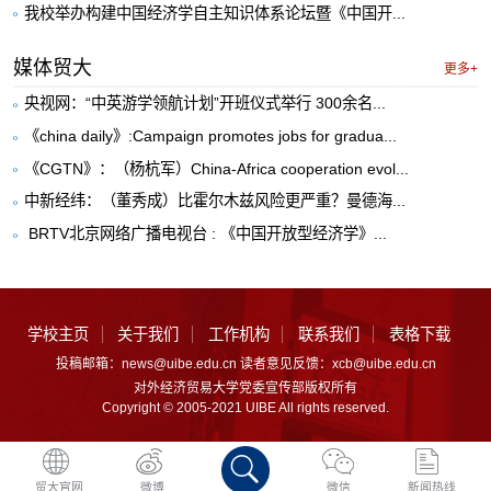
我校举办构建中国经济学自主知识体系论坛暨《中国开...
媒体贸大
更多+
央视网：“中英游学领航计划”开班仪式举行 300余名...
《china daily》:Campaign promotes jobs for gradua...
《CGTN》：（杨杭军）China-Africa cooperation evol...
中新经纬：（董秀成）比霍尔木兹风险更严重？曼德海...
​ BRTV北京网络广播电视台 : 《中国开放型经济学》...
学校主页
关于我们
工作机构
联系我们
表格下载
投稿邮箱：news@uibe.edu.cn 读者意见反馈：xcb@uibe.edu.cn
对外经济贸易大学党委宣传部版权所有
Copyright © 2005-2021 UIBE All rights reserved.
贸大官网
微博
微信
新闻热线