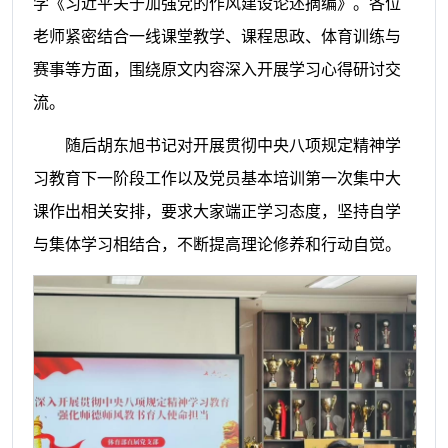
学《习近平关于加强党的作风建设论述摘编》。各位
老师紧密结合一线课堂教学、课程思政、体育训练与
赛事等方面，围绕原文内容深入开展学习心得研讨交
流。
随后胡东旭书记对开展贯彻中央八项规定精神学
习教育下一阶段工作以及党员基本培训第一次集中大
课作出相关安排，要求大家端正学习态度，坚持自学
与集体学习相结合，不断提高理论修养和行动自觉。