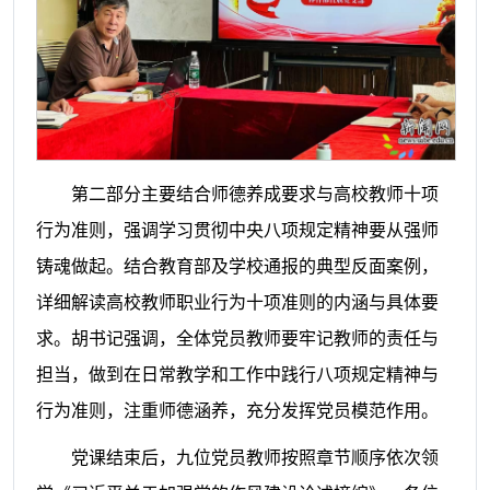
第二部分主要结合师德养成要求与高校教师十项
行为准则，强调学习贯彻中央八项规定精神要从强师
铸魂做起。结合教育部及学校通报的典型反面案例，
详细解读高校教师职业行为十项准则的内涵与具体要
求。胡书记强调，全体党员教师要牢记教师的责任与
担当，做到在日常教学和工作中践行八项规定精神与
行为准则，注重师德涵养，充分发挥党员模范作用。
党课结束后，九位党员教师按照章节顺序依次领