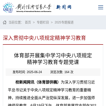
当前位置：
首页
>
专题栏目
>
2025专题报道
深入贯彻中央八项规定精神学习教育
体育部开展集中学习中央八项规定
精神学习教育专题党课
发布时间: 2025-06-24
浏览次数:
164
次
校新闻网讯（体育部供稿）
为
深入学习贯彻习近
平总书记关于中央八项规定精神学习教育的重要精
神，持续推进全面从严治党纵深发展，进一步加强师
德师风教育，
6月19日下午，体育部直属党支部在302