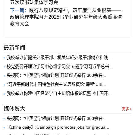
五次读书班集体学习会
下一篇：
践行八项规定精神，筑牢廉洁从业根基——
政府管理学院召开2025届毕业研究生年级大会暨廉洁
教育大会
最新新闻
我校举办新提任处级干部、机关年轻处级干部树立和践...
校党委召开理论学习中心组学习会 专题学习习近平总书...
央视网：“中英游学领航计划”开班仪式举行 300余名...
“习近平新时代中国特色社会主义思想概论”课程“UIB...
我校举办构建中国经济学自主知识体系论坛暨《中国开...
媒体贸大
更多+
央视网：“中英游学领航计划”开班仪式举行 300余名...
《china daily》:Campaign promotes jobs for gradua...