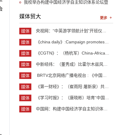
“UIBE新思想大讲堂”第九讲开讲
我校举办构建中国经济学自主知识体系论坛暨
会
《中国开放型经济学》教学研讨会
媒体贸大
央视网：“中英游学领航计划”开班仪式举行 300余...
媒体
贸大
《china daily》:Campaign promotes jobs for grad...
媒体
贸大
《CGTN》：（杨杭军）China-Africa cooperation ev...
媒体
贸大
中新经纬：（董秀成）比霍尔木兹风险更严重？曼德...
媒体
贸大
​ BRTV北京网络广播电视台 : 《中国开放型经济学...
媒体
贸大
《第一财经》：（崔雨阳 屠新泉）共识筑基，规则正...
媒体
贸大
《学习时报》：（唐晓彬）培育“中国服务”品牌的...
媒体
贸大
中国网：构建中国经济学自主知识体系论坛暨《中国...
媒体
贸大
；