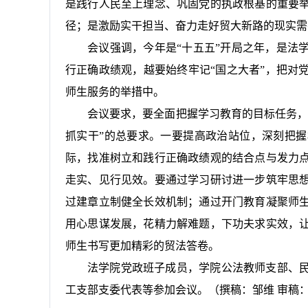
是践行人民至上理念、巩固党的执政根基的重要
径；是激励实干担当、奋力走好贸大新路的现实需
会议强调，今年是“十五五”开局之年，是法
行正确政绩观，越要始终牢记“国之大者”，把对
师生服务的举措中。
会议要求，要全面把握学习教育的目标任务，
抓实干”的总要求。一要提高政治站位，深刻把
际，找准树立和践行正确政绩观的结合点与发力
走实、见行见效。要通过学习研讨进一步筑牢思
过建章立制健全长效机制；通过开门教育凝聚师
用心思谋发展，花精力解难题，下功夫求实效，
师生书写更加精彩的贸法答卷。
法学院党政班子成员，学院公法教师支部、
工支部支委代表等参加会议。
（撰稿：邹维 审稿