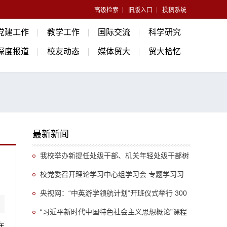
高级检索
旧版入口
投稿系统
党建工作
教学工作
国际交流
科学研究
深度报道
校友动态
媒体贸大
贸大拾忆
最新新闻
我校举办新提任处级干部、机关年轻处级干部树
立和践行正确政绩观专题培训班
校党委召开理论学习中心组学习会 专题学习习
近平总书记关于推动哲学社会科学高质量发展的重
央视网：“中英游学领航计划”开班仪式举行 300
要指示精神
余名英国学生开启“游学中国”旅程
“习近平新时代中国特色社会主义思想概论”课程
在