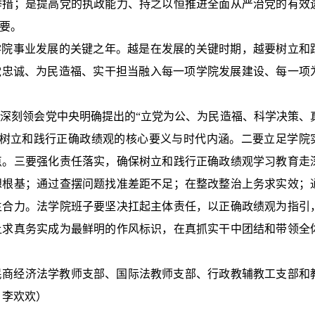
举措；是提高党的执政能力、持之以恒推进全面从严治党的有效
要。
学院事业发展的关键之年。越是在发展的关键时期，越要树立和
党忠诚、为民造福、实干担当融入每一项学院发展建设、每一项
深刻领会党中央明确提出的“立党为公、为民造福、科学决策、
握树立和践行正确政绩观的核心要义与时代内涵。二要立足学院
点。三要强化责任落实，确保树立和践行正确政绩观学习教育走
想根基；通过查摆问题找准差距不足；在整改整治上务求实效；
生合力。法学院班子要坚决扛起主体责任，以正确政绩观为指引
让求真务实成为最鲜明的作风标识，在真抓实干中团结和带领全
民商经济法学教师支部、国际法教师支部、行政教辅教工支部和
：李欢欢）