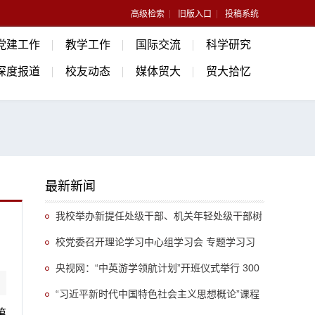
高级检索
旧版入口
投稿系统
党建工作
教学工作
国际交流
科学研究
深度报道
校友动态
媒体贸大
贸大拾忆
最新新闻
我校举办新提任处级干部、机关年轻处级干部树
立和践行正确政绩观专题培训班
校党委召开理论学习中心组学习会 专题学习习
近平总书记关于推动哲学社会科学高质量发展的重
央视网：“中英游学领航计划”开班仪式举行 300
要指示精神
余名英国学生开启“游学中国”旅程
“习近平新时代中国特色社会主义思想概论”课程
第