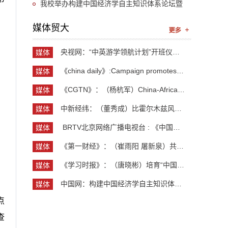
“UIBE新思想大讲堂”第九讲开讲
我校举办构建中国经济学自主知识体系论坛暨
《中国开放型经济学》教学研讨会
媒体贸大
央视网：“中英游学领航计划”开班仪式举行 300余...
媒体
贸大
《china daily》:Campaign promotes jobs for grad...
媒体
贸大
《CGTN》：（杨杭军）China-Africa cooperation ev...
媒体
贸大
中新经纬：（董秀成）比霍尔木兹风险更严重？曼德...
媒体
贸大
​ BRTV北京网络广播电视台 : 《中国开放型经济学...
媒体
贸大
《第一财经》：（崔雨阳 屠新泉）共识筑基，规则正...
媒体
贸大
《学习时报》：（唐晓彬）培育“中国服务”品牌的...
媒体
贸大
中国网：构建中国经济学自主知识体系论坛暨《中国...
媒体
贸大
点
查