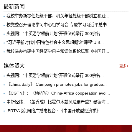
最新新闻
我校举办新提任处级干部、机关年轻处级干部树立和践...
校党委召开理论学习中心组学习会 专题学习习近平总书...
央视网：“中英游学领航计划”开班仪式举行 300余名...
“习近平新时代中国特色社会主义思想概论”课程“UIB...
我校举办构建中国经济学自主知识体系论坛暨《中国开...
媒体贸大
更多+
央视网：“中英游学领航计划”开班仪式举行 300余名...
《china daily》:Campaign promotes jobs for gradua...
《CGTN》：（杨杭军）China-Africa cooperation evol...
中新经纬：（董秀成）比霍尔木兹风险更严重？曼德海...
​ BRTV北京网络广播电视台 : 《中国开放型经济学》...