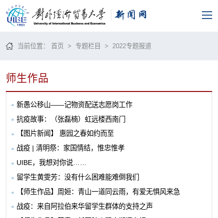
当前位置：
首页
>
专题栏目
>
2022专题报道
师生作品
新愚公移山——记物资配送志愿岗工作
抗疫故事：（张磊楠）虹远楼西南门
【图片新闻】 惠园之春如约而至
战疫 | 清明祭：家国情结，惟忠惟孝
UIBE，我想对你说……
留学生黄雯芳：没有什么困难能难倒我们
【师生作品】周姮：青山一道同云雨，有爱无惧风来急
战疫：来自阿拉伯来华留学生群体的支持之声