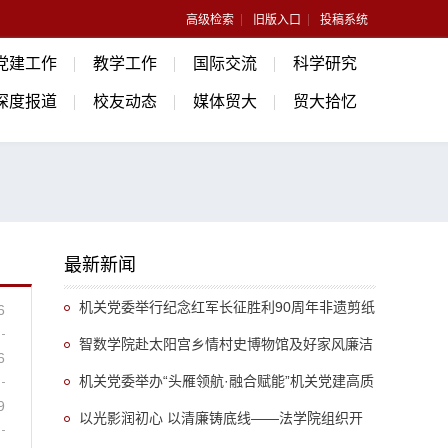
高级检索
旧版入口
投稿系统
党建工作
教学工作
国际交流
科学研究
深度报道
校友动态
媒体贸大
贸大拾忆
最新新闻
机关党委举行纪念红军长征胜利90周年非遗剪纸
6
沉浸式主题党日活动
智数学院赴太阳宫乡情村史博物馆及好家风廉洁
6
文化园开展廉洁教育活动
机关党委举办“头雁领航·融合赋能”机关党建高质
9
量发展论坛
以光影润初心 以清廉铸底线——法学院组织开