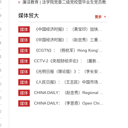
9
展廉洁文化教育学习活动
廉洁教育 | 法学院党委二级党校暨毕业生党员教
育顺利举行
媒体贸大
9
9
《中国经济时报》：（黄宝印）加快推进具有全球影...
媒体
贸大
《中国经济时报》：（赵忠秀）三重力量共同托举中...
媒体
4
贸大
《CGTN》：（杨杭军）Hong Kong's economy maintai...
媒体
4
贸大
CCTV-2《央视财经评论》：（屠新泉）灯塔工厂 中国...
媒体
贸大
3
《光明日报（理论版）》：（李长安）抓住创业新机...
媒体
贸大
《人民日报》：（王志民）中国市场，美企维系全球...
媒体
0
贸大
CHINA DAILY：（赵忠秀）Regional and country stu...
媒体
0
贸大
CHINA DAILY：（李思奇）Open China, shared globa...
媒体
贸大
0
0