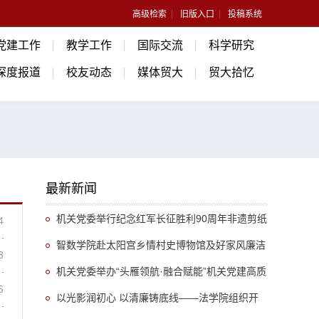
高级检索
旧版入口
投稿系统
党建工作
教学工作
国际交流
科学研究
深度报道
校友动态
媒体贸大
贸大拾忆
最新新闻
机关党委举行纪念红军长征胜利90周年非遗剪纸
4
沉浸式主题党日活动
智数学院赴太阳宫乡情村史博物馆及好家风廉洁
3
文化园开展廉洁教育活动
机关党委举办“头雁领航·融合赋能”机关党建高质
6
量发展论坛
以光影润初心 以清廉铸底线——法学院组织开