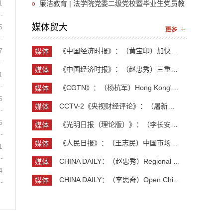
1
展廉洁文化教育学习活动
廉洁教育 | 法学院党委二级党校暨毕业生党员教
育顺利举行
媒体贸大
5
7
《中国经济时报》：（黄宝印）加快推进具有全球影...
媒体
贸大
《中国经济时报》：（赵忠秀）三重力量共同托举中...
媒体
1
贸大
《CGTN》：（杨杭军）Hong Kong's economy maintai...
媒体
5
贸大
CCTV-2《央视财经评论》：（屠新泉）灯塔工厂 中国...
媒体
贸大
5
《光明日报（理论版）》：（李长安）抓住创业新机...
媒体
贸大
《人民日报》：（王志民）中国市场，美企维系全球...
媒体
1
贸大
CHINA DAILY：（赵忠秀）Regional and country stu...
媒体
4
贸大
CHINA DAILY：（李思奇）Open China, shared globa...
媒体
贸大