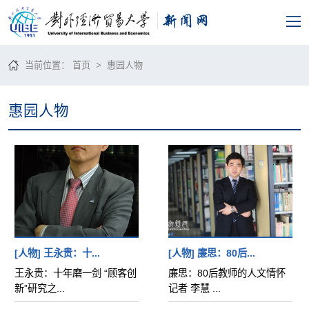
当前位置：
首页
>
惠园人物
惠园人物
[人物] 王永贵：十...
[人物] 廉思：80后...
王永贵：十年磨一剑 “顾客创
廉思：80后教师的人文情怀
新”研究之...
记者 李慧 ...