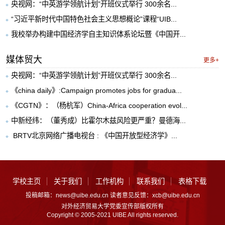
央视网：“中英游学领航计划”开班仪式举行 300余名...
“习近平新时代中国特色社会主义思想概论”课程“UIB...
我校举办构建中国经济学自主知识体系论坛暨《中国开...
媒体贸大
更多+
央视网：“中英游学领航计划”开班仪式举行 300余名...
《china daily》:Campaign promotes jobs for gradua...
《CGTN》：（杨杭军）China-Africa cooperation evol...
中新经纬：（董秀成）比霍尔木兹风险更严重？曼德海...
​ BRTV北京网络广播电视台 : 《中国开放型经济学》...
学校主页
关于我们
工作机构
联系我们
表格下载
投稿邮箱：news@uibe.edu.cn 读者意见反馈：xcb@uibe.edu.cn
对外经济贸易大学党委宣传部版权所有
Copyright © 2005-2021 UIBE All rights reserved.