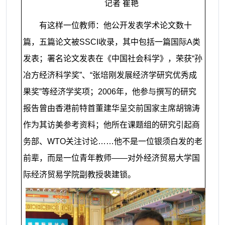
记者 崔艳
有这样一位教师：他公开发表学术论文数十
篇，五篇论文被
SSCI
收录，其中包括一篇国际
A
类
发表；署名论文发表在《中国社会科学》，荣获“孙
冶方经济科学奖”、“张培刚发展经济学研究优秀成
果奖”等经济学奖项；
2006
年，他参与撰写的研究
报告曾由香港前特首董建华呈交前国家主席胡锦涛
作为其访美参考资料；他所在课题组的研究引起商
务部、
WTO
关注讨论……他不是一位银须白发的老
前辈，而是一位青年教师——对外经济贸易大学国
际经济贸易学院副教授裴建锁。