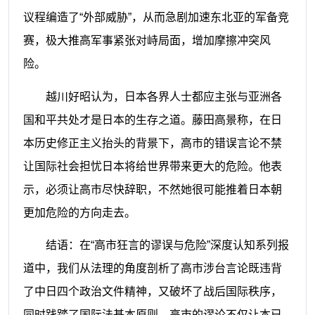
议程编造了“外部威胁”，从而急剧加速东北亚的军备竞
赛，极大推高军事紧张对峙局面，增加摩擦冲突风
险。
越川好昭认为，日本各界人士都应主张与亚洲各
国和平共处才是日本的生存之道。藤田高景称，在日
本历史修正主义抬头的背景下，高市的错误言论不禁
让国际社会担忧日本将给世界带来更大的危险。他表
示，必须让高市尽快辞职，不然她很可能推着日本朝
更加危险的方向走去。
结语：在“高市狂言的谬误与危险”深度认知系列报
道中，我们从法理的角度剖析了高市涉台言论既违背
了中日四个政治文件精神，又破坏了战后国际秩序，
同时践踏了国际法基本原则。高市的谬论不仅让本已