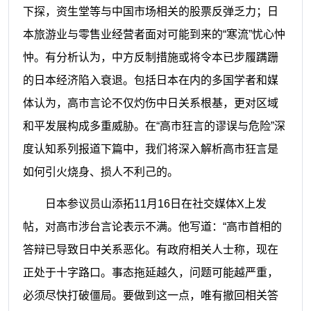
下探，资生堂等与中国市场相关的股票反弹乏力；日
本旅游业与零售业经营者面对可能到来的“寒流”忧心忡
忡。有分析认为，中方反制措施或将令本已步履蹒跚
的日本经济陷入衰退。包括日本在内的多国学者和媒
体认为，高市言论不仅灼伤中日关系根基，更对区域
和平发展构成多重威胁。在“高市狂言的谬误与危险”深
度认知系列报道下篇中，我们将深入解析高市狂言是
如何引火烧身、损人不利己的。
日本参议员山添拓11月16日在社交媒体X上发
帖，对高市涉台言论表示不满。他写道：“高市首相的
答辩已导致日中关系恶化。有政府相关人士称，现在
正处于十字路口。事态拖延越久，问题可能越严重，
必须尽快打破僵局。要做到这一点，唯有撤回相关答