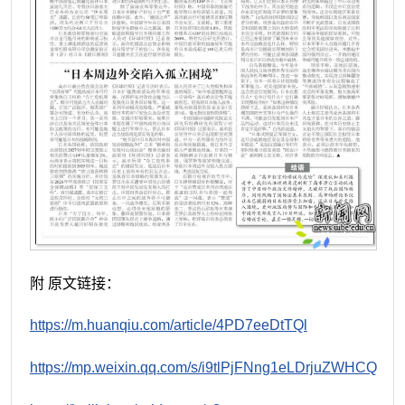
附 原文链接：
https://m.huanqiu.com/article/4PD7eeDtTQl
https://mp.weixin.qq.com/s/i9tlPjFNng1eLDrjuZWHCQ