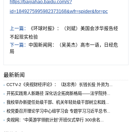
https://baijiahao.baidu.com/s?
id=1849275995982373168&wfr=spider&for=pc
上一篇：
《环球时报》：（刘斌）美国会涉华报告经
不起现实检验
下一篇：
中国新闻网：（吴英杰）高市一语，日经危
局
最新新闻
CCTV-2《央视财经评论》：（赵忠秀）长钱长投 外资为...
开拓实践育人新路径 深化访企拓岗新格局——法学院持...
我校举办新提任处级干部、机关年轻处级干部树立和践...
校党委召开理论学习中心组学习会 专题学习习近平总书...
央视网：“中英游学领航计划”开班仪式举行 300余名...