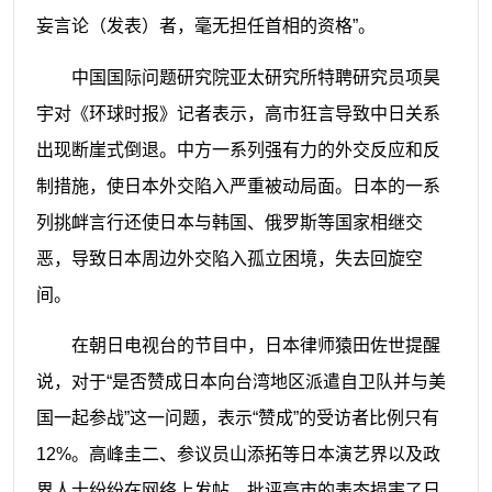
妄言论（发表）者，毫无担任首相的资格”。
中国国际问题研究院亚太研究所特聘研究员项昊
宇对《环球时报》记者表示，高市狂言导致中日关系
出现断崖式倒退。中方一系列强有力的外交反应和反
制措施，使日本外交陷入严重被动局面。日本的一系
列挑衅言行还使日本与韩国、俄罗斯等国家相继交
恶，导致日本周边外交陷入孤立困境，失去回旋空
间。
在朝日电视台的节目中，日本律师猿田佐世提醒
说，对于“是否赞成日本向台湾地区派遣自卫队并与美
国一起参战”这一问题，表示“赞成”的受访者比例只有
12%。高峰圭二、参议员山添拓等日本演艺界以及政
界人士纷纷在网络上发帖，批评高市的表态损害了日