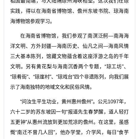
祖国最南端，与大陆隔琼州海峡相望。这次我们在琼
实践，得以在海南省博物馆、儋州东坡书院、琼海南
海博物馆参观学习。
在海南省博物馆，我们参观了南溟泛舸—南海海
洋文明、方外封疆—海南历史、仙凡之间—海南风情
三大基本陈列，馆藏文物蕴含着这座浮游之岛的千年
文明。另有黄花梨与海南沉香两个专题，“琼工坊”、
“琼肴街”、“琼崖村”、“琼戏台”四个非遗陈列，向我们展
示了海南独特的地域文化和民俗风情。
“问汝生平生功业，黄州惠州儋州”。公元1097年，
六十二岁的苏东坡因一句“报道先生春梦醒，道人轻打
五更钟”从惠州流放到更加荒凉的儋州。在这里，虽感
慨“南迁不曾几人回”，他办学堂，介学风，每日“食芋