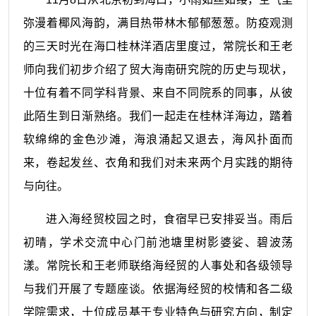
弥漫着椰风海韵，满目热带林木郁郁葱葱。防疫观测
的三天时光在海口桂林洋酒店里度过，常院长和王老
师向我们初步介绍了贸大海南研究院的历史与现状，
十位有着不同学科背景、来自不同院系的同事，从彼
此陌生到日渐熟络。我们一起走在桂林洋海边，踏着
软绵绵的金色沙滩，海浪涌起又退去，海风扑面而
来，卷起发丝、衣角和我们对未来两个月实践的期待
与向往。
进入海经贸校园之时，食宿早已安排妥当。雨后
初晴，学术交流中心门前池塘里树影婆娑、碧波荡
漾。常院长和王老师联络海经贸的人事处和各级领导
与我们开展了专题座谈。依据海经贸的校情和各二级
学院需求，十位成员基于专业特色与研究方向，制定