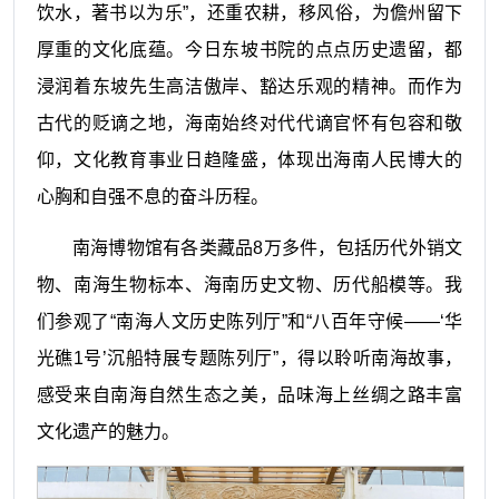
饮水，著书以为乐”，还重农耕，移风俗，为儋州留下
厚重的文化底蕴。今日东坡书院的点点历史遗留，都
浸润着东坡先生高洁傲岸、豁达乐观的精神。而作为
古代的贬谪之地，海南始终对代代谪官怀有包容和敬
仰，文化教育事业日趋隆盛，体现出海南人民博大的
心胸和自强不息的奋斗历程。
南海博物馆有各类藏品8万多件，包括历代外销文
物、南海生物标本、海南历史文物、历代船模等。我
们参观了“南海人文历史陈列厅”和“八百年守候——‘华
光礁1号’沉船特展专题陈列厅”，得以聆听南海故事，
感受来自南海自然生态之美，品味海上丝绸之路丰富
文化遗产的魅力。