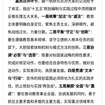
嘉宾点评环节
，曲一帆研究员对大家的交流给予
了肯定，指出“十五五”规划编制与实践过程中须把握并
妥善处理五大关系。
一是统筹“加法”与“减法”
：教育
主体要明确自身定位，聚焦主责主业，深耕细作，避
免战线过长、力量分散。
二是平衡“守正”与“创新”
：
要在遵循教育基本规律、坚守立德树人根本任务的前
提下，大胆探索体制机制与模式方法的创新。
三是协
调“必答”与“选答”
：既要对标国家战略的刚性要求，
完成好规定动作，也要结合自身特色与优势，做好自
选动作，实现差异化、高质量发展。
四是贯通“文本”
与“行动”
：宏伟的规划蓝图必须转化为扎实的实践步
伐，防止规划与实践“两张皮”。
五是兼顾“全面”与“重
点”
：要在推动教育事业全面、协调发展的同时，善于
抓住主要矛盾和矛盾的主要方面，实现重点领域率先