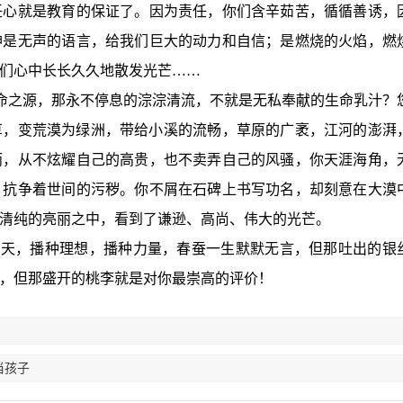
任心就是教育的保证了。因为责任，你们含辛茹苦，循循善诱，
神是无声的语言，给我们巨大的动力和自信；是燃烧的火焰，燃
们心中长长久久地散发光芒……
生命之源，那永不停息的淙淙清流，不就是无私奉献的生命乳汁？
草，变荒漠为绿洲，带给小溪的流畅，草原的广袤，江河的澎湃
雨，从不炫耀自己的高贵，也不卖弄自己的风骚，你天涯海角，
，抗争着世间的污秽。你不屑在石碑上书写功名，却刻意在大漠
清纯的亮丽之中，看到了谦逊、高尚、伟大的光芒。
春天，播种理想，播种力量，春蚕一生默默无言，但那吐出的银
，但那盛开的桃李就是对你最崇高的评价！
当孩子