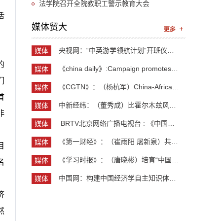
习教育读书班暨党委理论中心组学习
法学院召开全院教职工警示教育大会
活
媒体贸大
央视网：“中英游学领航计划”开班仪式举行 300余...
媒体
贸大
的
《china daily》:Campaign promotes jobs for grad...
媒体
贸大
们
《CGTN》：（杨杭军）China-Africa cooperation ev...
媒体
首
贸大
中新经纬：（董秀成）比霍尔木兹风险更严重？曼德...
媒体
非
贸大
​ BRTV北京网络广播电视台 : 《中国开放型经济学...
媒体
贸大
《第一财经》：（崔雨阳 屠新泉）共识筑基，规则正...
媒体
目
贸大
《学习时报》：（唐晓彬）培育“中国服务”品牌的...
媒体
名
贸大
中国网：构建中国经济学自主知识体系论坛暨《中国...
媒体
贸大
济
然