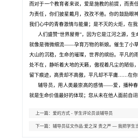
而对于一个教育者来说，爱是施教的前提，而责
为责任，你们披星戴月，孜孜不倦。你的鼓励眼
我们心中的青春激情与能量；是不灭的火炬，在我
人们盛赞“世界屋脊”，因为它是江河之源，
就像是微微细流——孕育万物的新娘。催生了小
大山的沉稳，生命的璀璨，世界的缤纷。平凡的
处不在，静听着大地的天籁，傲视着凡尘的陋俗
留下痕迹，高贵却不高傲，平凡却不平庸……在你
辅导员，用人类最崇高的感情——爱，播种
就是生命价值最好的体现；您从未在他人面前自诩
上一篇：爱的方式 - 学生评论员谈辅导员
下一篇：辅导员征文作品:爱之深 责之严 — 我把学生