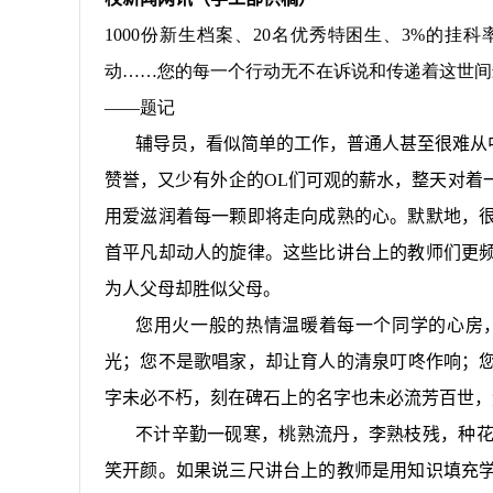
1000份新生档案、20名优秀特困生、3%的挂
动……您的每一个行动无不在诉说和传递着这世间
——题记
辅导员，看似简单的工作，普通人甚至很难从
赞誉，又少有外企的
OL
们可观的薪水，整天对着
用爱滋润着每一颗即将走向成熟的心。默默地，
首平凡却动人的旋律。这些比讲台上的教师们更
为人父母却胜似父母。
您用火一般的热情温暖着每一个同学的心房
光；您不是歌唱家，却让育人的清泉叮咚作响；
字未必不朽，刻在碑石上的名字也未必流芳百世，
不计辛勤一砚寒，桃熟流丹，李熟枝残，种
笑开颜。如果说三尺讲台上的教师是用知识填充