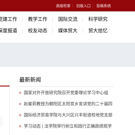
高级检索
旧版入口
投稿系统
党建工作
教学工作
国际交流
科学研究
深度报道
校友动态
媒体贸大
贸大拾忆
最新新闻
国家对外开放研究院召开党委理论学习中心组
（扩大）会议
赵崔莉教授为朝阳区太阳宫乡宣讲党的二十届四
中全会精神
国际经济贸易学院与大兴区兴丰街道校地党支部
开展共建调研活动
学习动态 | 法学院举行树立和践行正确政绩观学