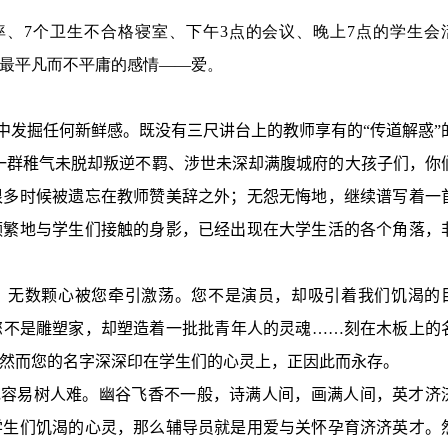
科率、7个卫生不合格寝室、下午3点的会议、晚上7点的学生会
最平凡而不平庸的感情——爱。
中发掘任何新鲜感。既没有三尺讲台上的教师享有的“传道解惑”
一群稚气未脱却叛逆不羁、涉世未深却满腹城府的大孩子们，你
很多时候被遗忘在教师赞美辞之外；无怨无悔地，继续谱写着一
频繁地与学生们接触的身影，已经出现在大学生活的各个角落，
，无数颗心被您牵引激荡。您不是演员，却吸引着我们饥渴的
您不是雕塑家，却塑造着一批批青年人的灵魂……刻在木板上的
然而您的名字深深印在学生们的心灵上，正因此而永存。
花容易树人难。幽谷飞香不一般，诗满人间，画满人间，英才济
学生们饥渴的心灵，那么辅导员就是用爱与关怀孕育济济英才。