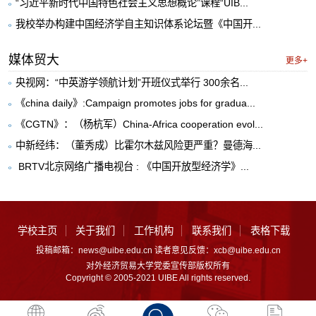
“习近平新时代中国特色社会主义思想概论”课程“UIB...
我校举办构建中国经济学自主知识体系论坛暨《中国开...
媒体贸大
更多+
央视网：“中英游学领航计划”开班仪式举行 300余名...
《china daily》:Campaign promotes jobs for gradua...
《CGTN》：（杨杭军）China-Africa cooperation evol...
中新经纬：（董秀成）比霍尔木兹风险更严重？曼德海...
​ BRTV北京网络广播电视台 : 《中国开放型经济学》...
学校主页
关于我们
工作机构
联系我们
表格下载
投稿邮箱：news@uibe.edu.cn 读者意见反馈：xcb@uibe.edu.cn
对外经济贸易大学党委宣传部版权所有
Copyright © 2005-2021 UIBE All rights reserved.