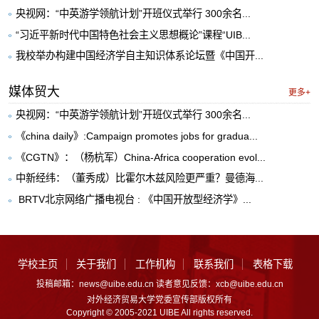
央视网：“中英游学领航计划”开班仪式举行 300余名...
“习近平新时代中国特色社会主义思想概论”课程“UIB...
我校举办构建中国经济学自主知识体系论坛暨《中国开...
媒体贸大
更多+
央视网：“中英游学领航计划”开班仪式举行 300余名...
《china daily》:Campaign promotes jobs for gradua...
《CGTN》：（杨杭军）China-Africa cooperation evol...
中新经纬：（董秀成）比霍尔木兹风险更严重？曼德海...
​ BRTV北京网络广播电视台 : 《中国开放型经济学》...
学校主页
关于我们
工作机构
联系我们
表格下载
投稿邮箱：news@uibe.edu.cn 读者意见反馈：xcb@uibe.edu.cn
对外经济贸易大学党委宣传部版权所有
Copyright © 2005-2021 UIBE All rights reserved.