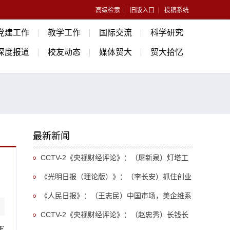
高级检索
旧版入口
投稿系统
党建工作
教学工作
国际交流
科学研究
深度报道
校友动态
媒体贸大
贸大拾忆
最新新闻
CCTV-2《央视财经评论》：（屠新泉）灯塔工
厂 中国点“亮”
《光明日报（理论版）》：（李长安）抓住创业
新机遇 激发创业新热潮
《人民日报》：（王志民）中国市场，美企维系
全球竞争力的重要依托（经济透视）
CCTV-2《央视财经评论》：（赵忠秀）长钱长
E