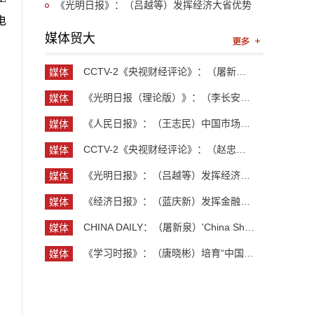
投 外资为何持续“加仓”中国
《光明日报》：（吕越等）发挥经济大省优势
电
保障产业链供应链安全
媒体贸大
CCTV-2《央视财经评论》：（屠新泉）灯塔工厂 中国...
媒体
贸大
《光明日报（理论版）》：（李长安）抓住创业新机...
媒体
贸大
《人民日报》：（王志民）中国市场，美企维系全球...
媒体
贸大
CCTV-2《央视财经评论》：（赵忠秀）长钱长投 外资...
媒体
贸大
《光明日报》：（吕越等）发挥经济大省优势 保障产...
媒体
贸大
《经济日报》：（蓝庆新）发挥金融对外贸企业支持作用
媒体
贸大
CHINA DAILY：（屠新泉）'China Shock' seen as co...
媒体
贸大
《学习时报》：（唐晓彬）培育“中国服务”品牌的...
媒体
贸大