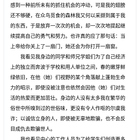
感到一种前所未有的抓住机会的冲动，可是我的翅膀
还不够硬，在众鸟觅食的森林我又何以采撷到属于我
的东西，于是放弃一次次的机会，却一次次地提起继
续提高自己的勇气和努力。也许真的应了那句话：当
上帝给你关上了一扇门，她还会为你打开一扇窗。
我看见我身边的同学和师兄学姐们为了自己经济
上的独立而奔波于学校和用人单位之间，春的嫩芽鲜
绿依旧，在他（她）们视野的某个角落献上蓬勃生命
力的昭示，即使没被注意也依然会因他（她）们对生
活的热爱而更加茁壮。身边的人没有太多我在繁华的
俗世中所嗅到过的世俗味，更没有令人作呕的尔虞我
诈；以诚信立身的人，即使被无辜地欺骗，也不会反
目成仇去欺骗世人。
我也看见中心的工作人员为了给学生们创造更多