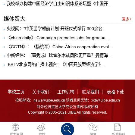
我校举办构建中国经济学自主知识体系论坛暨《中国开...
媒体贸大
更多+
央视网：“中英游学领航计划”开班仪式举行 300余名...
《china daily》:Campaign promotes jobs for gradua...
《CGTN》：（杨杭军）China-Africa cooperation evol...
中新经纬：（董秀成）比霍尔木兹风险更严重？曼德海...
​ BRTV北京网络广播电视台 : 《中国开放型经济学》...
学校主页
关于我们
工作机构
联系我们
表格下载
投稿邮箱：news@uibe.edu.cn 读者意见反馈：xcb@uibe.edu.cn
对外经济贸易大学党委宣传部版权所有
Copyright © 2005-2021 UIBE All rights reserved.
贸大官网
微博
微信
新闻热线