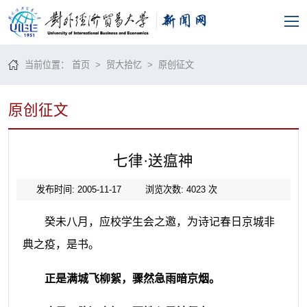
当前位置：
首页
>
贸大拾忆
>
原创征文
原创征文
七律·送瘟神
发布时间: 2005-11-17
浏览次数:
4023
次
癸未八月，应校学生会之邀，为诗记春日京城非
典之疫，是书。
正是满城飞柳絮，
骤然急雨暗京烟。