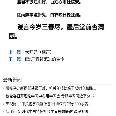
瘟君不欲江山好，
百姓心思社稷安。
红雨飘零泣新鬼，
白衣映日挽狂澜。
谩言今岁三春尽，屋后堂前杏满
园。
上一篇：
大师兄（相声）
下一篇：
[歌词]音符流过的生命
最新新闻
我校举办新提任处级干部、机关年轻处级干部树立和践...
校党委召开理论学习中心组学习会 专题学习习近平总书...
央视网：“中英游学领航计划”开班仪式举行 300余名...
“习近平新时代中国特色社会主义思想概论”课程“UIB...