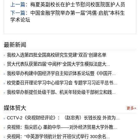
上一篇：
梅夏英副校长在护士节慰问校医院医护人员
下一篇：
中国金融学院举办第一届“鸿儒·启航”本科生
学术论坛
最新新闻
我校入选第四批全国高校研究生党建“双百”创建名单
贸大代表队获第四届“中闻杯”全国大学生模拟法庭大...
我校举办构建中国经济学自主知识体系论坛暨《中国开...
校党委召开理论学习中心组学习会 专题学习习近平总书...
我校举办新提任处级干部、机关年轻处级干部树立和践...
媒体贸大
更多+
CCTV-2《央视财经评论》：（赵忠秀）长钱长投 外资为...
央视频：指尖匠心 墨韵中华——对外经济贸易大学外教...
央视网：“中英游学领航计划”开班仪式举行 300余名...