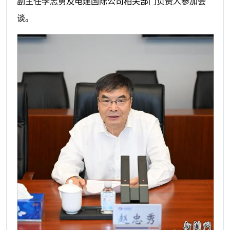
副主任李志勇及电建国际公司相关部门负责人参加会
谈。