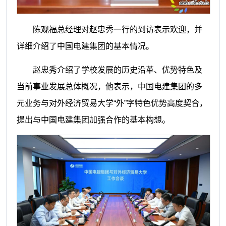
陈观福总经理对赵忠秀一行的到访表示欢迎，并
详细介绍了中国电建集团的基本情况。
赵忠秀介绍了学校发展的历史沿革、优势特色及
当前事业发展总体概况，他表示，中国电建集团的多
元业务与对外经济贸易大学“外”字特色优势高度契合，
提出与中国电建集团加强合作的基本构想。