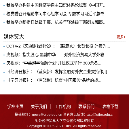
我校举办构建中国经济学自主知识体系论坛暨《中国开...
校党委召开理论学习中心组学习会 专题学习习近平总书...
我校举办新提任处级干部、机关年轻处级干部树立和践...
媒体贸大
更多+
CCTV-2《央视财经评论》：（赵忠秀）长钱长投 外资为...
央视频：指尖匠心 墨韵中华——对外经济贸易大学外教...
央视网：“中英游学领航计划”开班仪式举行 300余名...
《经济日报》：（蓝庆新）发挥金融对外贸企业支持作用
《学习时报》：（唐晓彬）培育“中国服务”品牌的战...
学校主页
关于我们
工作机构
联系我们
表格下载
投稿邮箱：news@uibe.edu.cn 读者意见反馈：xcb@uibe.edu.cn
对外经济贸易大学党委宣传部版权所有
Copyright © 2005-2021 UIBE All rights reserved.