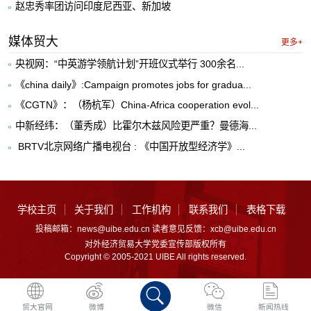
赵忠秀率团访问印度尼西亚、新加坡
媒体贸大
更多+
央视网：“中英游学领航计划”开班仪式举行 300余名...
《china daily》:Campaign promotes jobs for gradua...
《CGTN》：（杨杭军）China-Africa cooperation evol...
中新经纬：（董秀成）比霍尔木兹风险更严重？曼德海...
​ BRTV北京网络广播电视台 : 《中国开放型经济学》...
学校主页
关于我们
工作机构
联系我们
表格下载
投稿邮箱：news@uibe.edu.cn 读者意见反馈：xcb@uibe.edu.cn
对外经济贸易大学党委宣传部版权所有
Copyright © 2005-2021 UIBE All rights reserved.
贸大官网
微博
微信
新闻热线