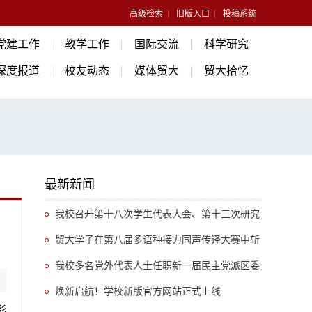
高级检索
旧版入口
投稿系统
党建工作
教学工作
国际交流
科学研究
深度报道
校友动态
媒体贸大
贸大拾忆
最新新闻
我校召开第十八次学生代表大会、第十三次研究
生代表大会
贸大学子在第八届多语种接力同声传译大赛中斩
获佳绩
我校多名党外代表人士任职新一届民主党派区委
会和朝阳知联会
焕新启航！学校新版官方网站正式上线
彩