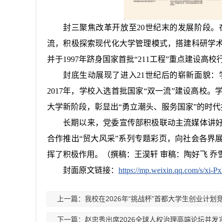
封三聚焦改革开放至20世纪末的发展阶段
流，积极探索现代化大学管理模式，搭建科研学
并于1997年跻身国家首批“211工程”重点建设高校
封底生动展现了进入21世纪后的崭新面貌
2017年，学校入选首批国家“双一流”建设高校
大学新阶段，彰显出“勇立潮头、服务国家”的时代
长期以来，党委宣传部积极联动主流媒体讲好
合作推出“贸大风采”系列专题彩页，向社会各界
挥了积极作用。
（撰稿：王淏轩 审稿：陶好飞 乔
封面原文链接：
https://mp.weixin.qq.com/s/x
上一篇：我校在2026年“挑战杯”首都大学生创业计划
下一篇：赵忠秀出席2026全球人权治理高端论坛并发