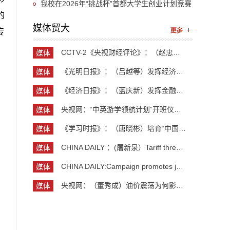
我校在2026年“挑战杯”首都大学生创业计划竞赛
的
中再创佳绩
媒体贸大
专
CCTV-2《央视财经评论》：（赵忠秀）长钱长投 外资...
媒体
贸大
《光明日报》：（吕越等）发挥经济大省优势 保障产...
媒体
贸大
《经济日报》：（蓝庆新）发挥金融对外贸企业支持作用
媒体
贸大
央视网：“中英游学领航计划”开班仪式举行 300余...
媒体
贸大
《学习时报》：（唐晓彬）培育“中国服务”品牌的...
媒体
贸大
CHINA DAILY ：(屠新泉）Tariff threats spark glo...
媒体
贸大
CHINA DAILY:Campaign promotes jobs for graduate...
媒体
贸大
央视网：（董秀成）油价震荡为何影响到牙刷厂？石...
媒体
贸大