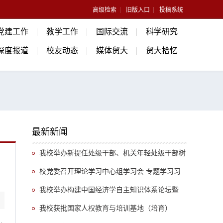
高级检索
旧版入口
投稿系统
党建工作
教学工作
国际交流
科学研究
深度报道
校友动态
媒体贸大
贸大拾忆
最新新闻
我校举办新提任处级干部、机关年轻处级干部树
立和践行正确政绩观专题培训班
校党委召开理论学习中心组学习会 专题学习习
近平总书记关于推动哲学社会科学高质量发展的重
我校举办构建中国经济学自主知识体系论坛暨
要指示精神
《中国开放型经济学》教学研讨会
我校获批国家人权教育与培训基地（培育）