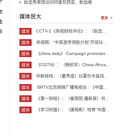
扩
赵忠秀率团访问印度尼西亚、新加坡
作
媒体贸大
击
CCTV-2《央视财经评论》：（赵忠秀）长钱长投 外资...
余
媒体
贸大
央视网：“中英游学领航计划”开班仪式举行 300余...
媒体
贸大
《china daily》:Campaign promotes jobs for grad...
媒体
贸大
《CGTN》：（杨杭军）China-Africa cooperation ev...
媒体
贸大
中新经纬：（董秀成）比霍尔木兹风险更严重？曼德...
媒体
贸大
​ BRTV北京网络广播电视台 : 《中国开放型经济学...
媒体
贸大
《第一财经》：（崔雨阳 屠新泉）共识筑基，规则正...
媒体
贸大
《学习时报》：（唐晓彬）培育“中国服务”品牌的...
媒体
贸大