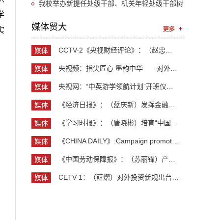
近平总书记关于推动哲学社会科学高质量发展的重
我校举办新提任处级干部、机关年轻处级干部树
学
要指示精神
立和践行正确政绩观专题培训班
媒体贸大
实
CCTV-2《央视财经评论》：（赵忠秀）长钱长投 外资...
媒体
贸大
央视频：指尖匠心 墨韵中华——对外经济贸易大学外...
媒体
贸大
央视网：“中英游学领航计划”开班仪式举行 300余...
媒体
贸大
《经济日报》：（蓝庆新）发挥金融对外贸企业支持作用
媒体
贸大
《学习时报》：（唐晓彬）培育“中国服务”品牌的...
媒体
贸大
《CHINA DAILY》:Campaign promotes jobs for grad...
媒体
贸大
《中国劳动保障报》：（苏丽锋）产业向新 就业向广...
媒体
贸大
CETV-1：（薛熠）对外投资新规出台 企业“出海”如...
媒体
贸大