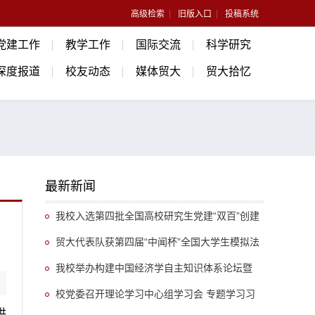
高级检索
旧版入口
投稿系统
党建工作
教学工作
国际交流
科学研究
深度报道
校友动态
媒体贸大
贸大拾忆
最新新闻
我校入选第四批全国高校研究生党建“双百”创建
名单
贸大代表队获第四届“中闻杯”全国大学生模拟法
庭大赛一等奖
我校举办构建中国经济学自主知识体系论坛暨
《中国开放型经济学》教学研讨会
校党委召开理论学习中心组学习会 专题学习习
洪