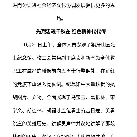
进而为促进社会经济文化协调发展提供更多的思
路。
先烈忠魂千秋在
红色精神代代传
10月21日上午，全体人员参观了狼牙山五壮
士纪念馆。校工会常务副主席袁利新率领全体教
职工在威严的雕像前向五勇士行鞠躬礼，在鲜红
的党旗下重温入党誓词。纪念馆中大量珍贵的抗
战图片、文物，全面展现了马宝玉、葛振林、宋
学义、胡德林、胡福才五位勇士抗击日寇、英勇
跳崖的英雄历史。讲解员声情并茂地讲解了那段
壮烈的历史，激起了在场所有人的思想共鸣，在