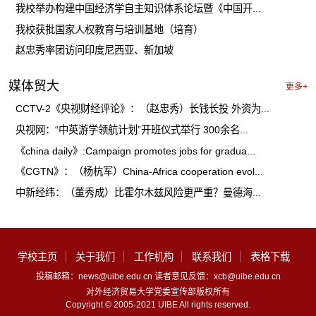
我校举办构建中国经济学自主知识体系论坛暨《中国开...
我校获批国家人权教育与培训基地（培育）
赵忠秀率团访问印度尼西亚、新加坡
媒体贸大
更多+
CCTV-2《央视财经评论》：（赵忠秀）长钱长投 外资为...
央视网：“中英游学领航计划”开班仪式举行 300余名...
《china daily》:Campaign promotes jobs for gradua...
《CGTN》：（杨杭军）China-Africa cooperation evol...
中新经纬：（董秀成）比霍尔木兹风险更严重？曼德海...
学校主页
关于我们
工作机构
联系我们
表格下载
投稿邮箱：news@uibe.edu.cn 读者意见反馈：xcb@uibe.edu.cn
对外经济贸易大学党委宣传部版权所有
Copyright © 2005-2021 UIBE All rights reserved.