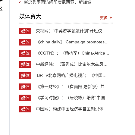
赵忠秀率团访问印度尼西亚、新加坡
区
媒体贸大
央视网：“中英游学领航计划”开班仪式举行 300余...
媒体
贸大
《china daily》:Campaign promotes jobs for grad...
媒体
贸大
《CGTN》：（杨杭军）China-Africa cooperation ev...
媒体
贸大
中新经纬：（董秀成）比霍尔木兹风险更严重？曼德...
媒体
贸大
​ BRTV北京网络广播电视台 : 《中国开放型经济学...
媒体
贸大
《第一财经》：（崔雨阳 屠新泉）共识筑基，规则正...
媒体
贸大
《学习时报》：（唐晓彬）培育“中国服务”品牌的...
媒体
贸大
中国网：构建中国经济学自主知识体系论坛暨《中国...
媒体
贸大