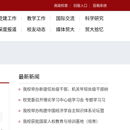
高级检索
旧版入口
投稿系统
党建工作
教学工作
国际交流
科学研究
深度报道
校友动态
媒体贸大
贸大拾忆
最新新闻
我校举办新提任处级干部、机关年轻处级干部树
立和践行正确政绩观专题培训班
校党委召开理论学习中心组学习会 专题学习习
近平总书记关于推动哲学社会科学高质量发展的重
我校举办构建中国经济学自主知识体系论坛暨
要指示精神
《中国开放型经济学》教学研讨会
我校获批国家人权教育与培训基地（培育）