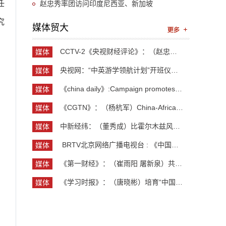
任
赵忠秀率团访问印度尼西亚、新加坡
究
媒体贸大
CCTV-2《央视财经评论》：（赵忠秀）长钱长投 外资...
媒体
贸大
央视网：“中英游学领航计划”开班仪式举行 300余...
媒体
贸大
《china daily》:Campaign promotes jobs for grad...
媒体
贸大
《CGTN》：（杨杭军）China-Africa cooperation ev...
媒体
贸大
中新经纬：（董秀成）比霍尔木兹风险更严重？曼德...
媒体
贸大
​ BRTV北京网络广播电视台 : 《中国开放型经济学...
媒体
贸大
《第一财经》：（崔雨阳 屠新泉）共识筑基，规则正...
媒体
贸大
《学习时报》：（唐晓彬）培育“中国服务”品牌的...
媒体
贸大