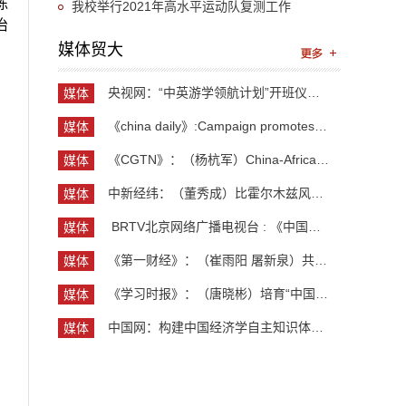
陈
会议召开 我校设立分会场
我校举行2021年高水平运动队复测工作
治
媒体贸大
、
央视网：“中英游学领航计划”开班仪式举行 300余...
媒体
，
贸大
《china daily》:Campaign promotes jobs for grad...
媒体
贸大
《CGTN》：（杨杭军）China-Africa cooperation ev...
媒体
贸大
中新经纬：（董秀成）比霍尔木兹风险更严重？曼德...
媒体
贸大
​ BRTV北京网络广播电视台 : 《中国开放型经济学...
媒体
贸大
《第一财经》：（崔雨阳 屠新泉）共识筑基，规则正...
媒体
贸大
《学习时报》：（唐晓彬）培育“中国服务”品牌的...
媒体
贸大
中国网：构建中国经济学自主知识体系论坛暨《中国...
媒体
贸大