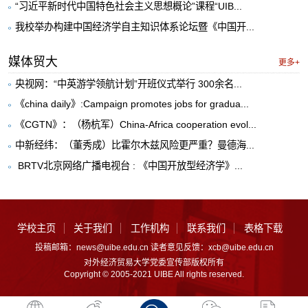
“习近平新时代中国特色社会主义思想概论”课程“UIB...
我校举办构建中国经济学自主知识体系论坛暨《中国开...
媒体贸大
更多+
央视网：“中英游学领航计划”开班仪式举行 300余名...
《china daily》:Campaign promotes jobs for gradua...
《CGTN》：（杨杭军）China-Africa cooperation evol...
中新经纬：（董秀成）比霍尔木兹风险更严重？曼德海...
​ BRTV北京网络广播电视台 : 《中国开放型经济学》...
学校主页
关于我们
工作机构
联系我们
表格下载
投稿邮箱：news@uibe.edu.cn 读者意见反馈：xcb@uibe.edu.cn
对外经济贸易大学党委宣传部版权所有
Copyright © 2005-2021 UIBE All rights reserved.