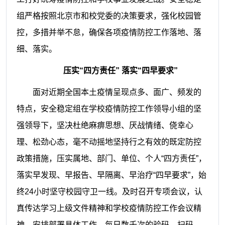
组
严格按照
北京市
和
校党委的
决策
要求，强化校园管
控，
多措并举不怠
，确保
各项
疫情防控工作落地
、落
细、
落实。
压实
“四方责任”
落实
“四早
要求
”
面对
近期
全国本土疫情呈现点多、面广、频发的
特点，
安全稳定组
在学校疫情防控
工作
领导小组的坚
强领导下，坚决杜绝麻痹思想、厌战情绪、侥幸心
理、松劲心态，毫不动摇地坚持行之有效的既定防控
政策措施，压实属地、部门、单位、个人
“四方
责任
”，
落实早发现、早报告、早隔离、早治疗“四早
要求
”，始
终24小时坚守校园守卫一线
。及时
召开专项会议，认
真传达学习上级文件精神和
学校疫情防控工作
会议精
神，安排部署具体工作
，
每日数千次的验码、扫码、