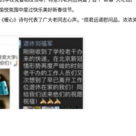
在愉悦氛围中度过快乐美好新春佳节。
首《暖心》诗句代表了广大老同志心声。“烦君远递慰问品，浓浓