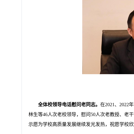
全体校领导电话慰问老同志。
在
2021
、
2022
年
林生等
46
人次老校领导，慰问
50
人次老教授、老干
示愿为学校高质量发展继续发光发热，祝愿学校欣