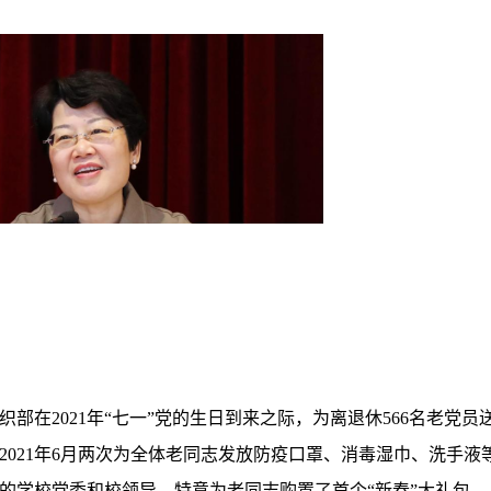
织部在
2021
年
“七一”党的生日到来之际，为离退休
566
名老党员
2021
年
6
月两次为全体老同志发放防疫口罩、消毒湿巾、洗手液
的学校党委和校领导，特意为老同志购置了首个
“新春”大礼包。