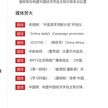
“UIBE新思想大讲堂”第九讲开讲
我校举办构建中国经济学自主知识体系论坛暨
《中国开放型经济学》教学研讨会
媒体贸大
央视网：“中英游学领航计划”开班仪式举行 300余...
媒体
贸大
《china daily》:Campaign promotes jobs for grad...
媒体
贸大
《CGTN》：（杨杭军）China-Africa cooperation ev...
媒体
贸大
中新经纬：（董秀成）比霍尔木兹风险更严重？曼德...
媒体
贸大
​ BRTV北京网络广播电视台 : 《中国开放型经济学...
媒体
贸大
《第一财经》：（崔雨阳 屠新泉）共识筑基，规则正...
媒体
逢
贸大
《学习时报》：（唐晓彬）培育“中国服务”品牌的...
媒体
贸大
中国网：构建中国经济学自主知识体系论坛暨《中国...
媒体
贸大