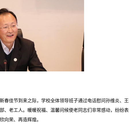
新春佳节到来之际，学校全体领导班子通过电话慰问孙维炎、王
部、老工人。暖暖祝福、温馨问候使老同志们非常感动，纷纷表
欣向荣、再造辉煌。