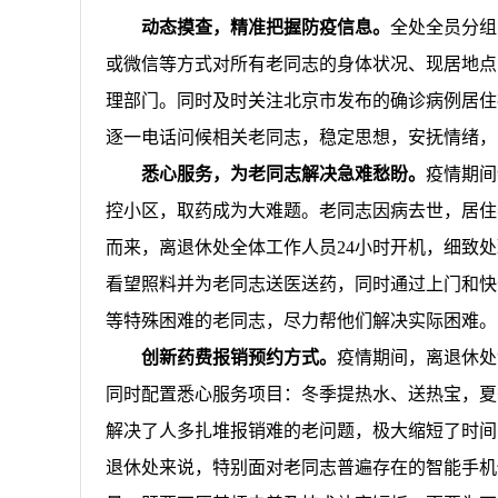
动态摸查，精准把握防疫信息。
全处全员分组
或微信等方式对所有老同志的身体状况、现居地点
理部门。同时及时关注北京市发布的确诊病例居住
逐一电话问候相关老同志，稳定思想，安抚情绪，
悉心服务，为老同志解决急难愁盼。
疫情期间
控小区，取药成为大难题。老同志因病去世，居住
而来，离退休处全体工作人员
24
小时开机，细致处
看望照料并为老同志送医送药，同时通过上门和快
等特殊困难的老同志，尽力帮他们解决实际困难。
创新药费报销预约方式。
疫情期间，离退休处
同时配置悉心服务项目：冬季提热水、送热宝，夏
解决了人多扎堆报销难的老问题，极大缩短了时间
退休处来说，特别面对老同志普遍存在的智能手机