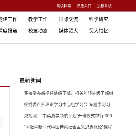
高级检索
旧版入口
投稿系统
党建工作
教学工作
国际交流
科学研究
深度报道
校友动态
媒体贸大
贸大拾忆
最新新闻
我校举办新提任处级干部、机关年轻处级干部树
立和践行正确政绩观专题培训班
校党委召开理论学习中心组学习会 专题学习习
近平总书记关于推动哲学社会科学高质量发展的重
央视网：“中英游学领航计划”开班仪式举行 300
要指示精神
余名英国学生开启“游学中国”旅程
“习近平新时代中国特色社会主义思想概论”课程