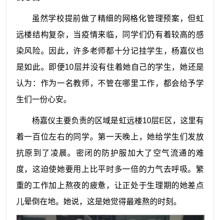
虽然学校提前做了精细的网格化管理预案，但虹
远楼结构复杂，当疫情来临，同学们仍有着较高的感
染风险。因此，许多老师都十分记挂学生，杨嘉仪也
是如此。即便
10
层并没有住着她自己的学生，她还是
认为：作为一名教师，不管在哪里工作，都会给予学
生们一份心安。
杨嘉仪主要负责的区域是虹远楼
10
层
E
区，这里有
着一百位左右的同学。第一天晚上，她给学生们发放
抗原到了凌晨。密闭的防护服加大了空气流通的难
度，这迫使她要用上比平时多一倍的力气去呼吸。繁
重的工作加上熬夜的疲惫，让正处于生理期的她差点
儿晕倒在地。她说，这是她觉得最难熬的时刻。