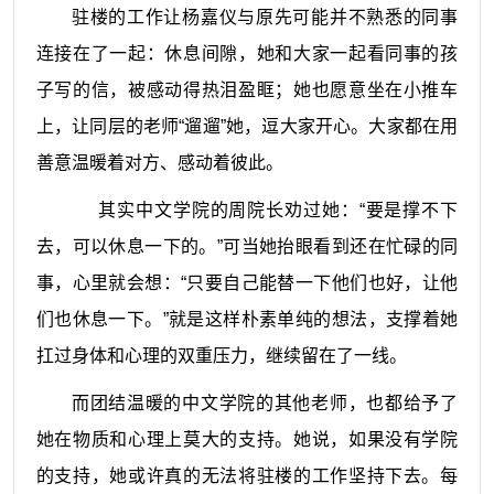
驻楼的工作让杨嘉仪与原先可能并不熟悉的同事
连接在了一起：
休息间隙，她和大家一起看同事的孩
子写的信，被感动得热泪盈眶；她也愿意坐在小推车
上，让同层的老师“遛遛”她，逗大家开心。大家都在用
善意温暖着对方、感动着彼此。
其实中文学院的周院长劝过她：“要是撑不下
去，可以休息一下的。”可当她抬眼看到还在忙碌的同
事，心里就会想：“只要自己能替一下他们也好，让他
们也休息一下。”就是这样朴素单纯的想法，支撑着她
扛过
身体和心理的双重压力，继续留在了一线。
而团结温暖的中文学院的其他老师，也都给予了
她在物质和心理上莫大的支持。她说，如果没有学院
的支持，她或许真的无法将驻楼的工作坚持下去。每