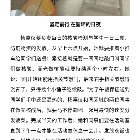
坚定前行 在循环的日夜
杨嘉仪要负责每日的核酸检测与学生一日三餐、
防疫物资的发放。从早上六点开始，她就要推着小推
车给同学们送餐；紧接着就是要一间间地敲门叫同学
们做核酸，而光做核酸就要持续两个小时左右。她
说：“刚开始还能用指关节敲门，后来右手指关节敲得
淤青了，只得找个小锤子继续敲。”为了午饭保证送到
同学们手中还是温热的，杨嘉仪和同区域的两位同事
在做完核酸后，就要马不停蹄地一起用最快的速度分
发饭菜。完成半天的工作后，她和同事们要在活动室
直到下午一点才能在活动室休息一会儿。发放晚饭也