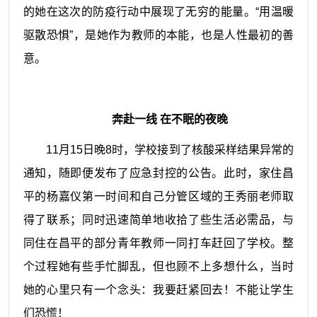
的她在这次的防疫行动中展现了无穷的能量。“用温暖
驱散恐惧”，是她作为教师的本能，也是人性最初的善
意。
奔赴一线 在不眠的夜晚
11
月
15
日晚
8
时，学校接到了核酸采样结果异常的
通知，随即便发布了应急封控的公告。此时，家住昌
平的杨嘉仪第一时间和自己分管区域的王秀丽老师取
得了联系；同时迅速简单地收拾了些生活必需品，与
同住在昌平的部分青年教师一同打车赶回了学校。整
个过程她有些手忙脚乱，但也顾不上多想什么，当时
她的心里只有一个念头：我要赶紧回去！不能让学生
们恐慌！