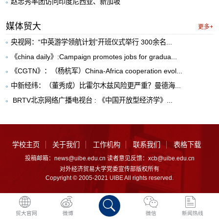
赵忠秀率团访问印度尼西亚、新加坡
媒体贸大
更多+
央视网：“中英游学领航计划”开班仪式举行 300余名...
《china daily》:Campaign promotes jobs for gradua...
《CGTN》：（杨杭军）China-Africa cooperation evol...
中新经纬：（董秀成）比霍尔木兹风险更严重？曼德海...
​ BRTV北京网络广播电视台 : 《中国开放型经济学》...
学校主页
关于我们
工作机构
联系我们
表格下载
投稿邮箱：news@uibe.edu.cn 读者意见反馈：xcb@uibe.edu.cn
对外经济贸易大学党委宣传部版权所有
Copyright © 2005-2021 UIBE All rights reserved.
贸大官网
微博
微信
新闻热线