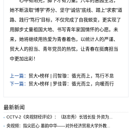
心中有阳光，脚下才有力量。六年的惠园生活，
她不断汲取“博学”养分、坚守“诚信”底线、踏上“求索”道
路、践行“笃行”目标，不仅完成了自我蜕变，更实现了
用脚步丈量祖国大地、书写青年家国情怀的心愿。未
来，她将继续用热爱为青春着色，以统计人的严谨、
贸大人的担当、青年党员的热忱，让青春在挺膺担当
中更加出彩！
上一篇：
贸大•榜样 | 闫智璇：循光而上，笃行不怠
下一篇：
贸大•榜样 | 罗佳蓉：循光而立，向暖而行
最新新闻
CCTV-2《央视财经评论》：（赵忠秀）长钱长投 外资为...
央视频：指尖匠心 墨韵中华——对外经济贸易大学外教...