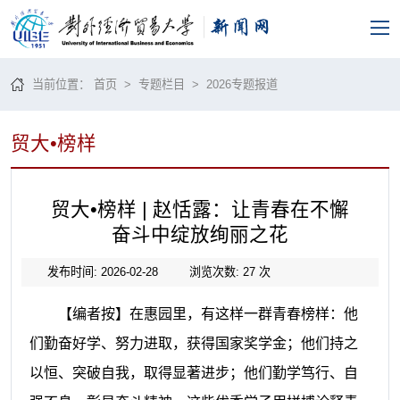
当前位置：
首页
>
专题栏目
> 2026专题报道
贸大•榜样
贸大•榜样 | 赵恬露：让青春在不懈
奋斗中绽放绚丽之花
发布时间: 2026-02-28
浏览次数:
27
次
【编者按】在惠园里，有这样一群青春榜样：他
们勤奋好学、努力进取，获得国家奖学金；他们持之
以恒、突破自我，取得显著进步；他们勤学笃行、自