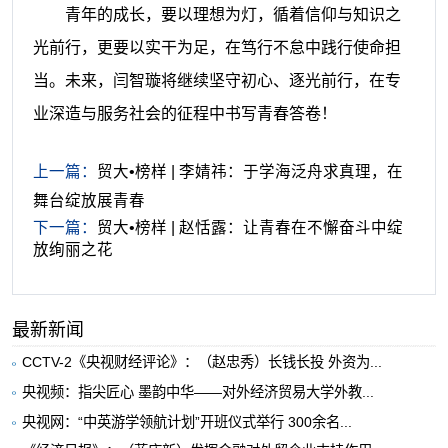
青年的成长，要以理想为灯，循着信仰与知识之
光前行，更要以实干为足，在笃行不怠中践行使命担
当。未来，闫智璇将继续坚守初心、逐光前行，在专
业深造与服务社会的征程中书写青春答卷！
上一篇：
贸大•榜样 | 李婧祎：于学海泛舟求真理，在
舞台绽放展青春
下一篇：
贸大•榜样 | 赵恬露：让青春在不懈奋斗中绽
放绚丽之花
最新新闻
CCTV-2《央视财经评论》：（赵忠秀）长钱长投 外资为...
央视频：指尖匠心 墨韵中华——对外经济贸易大学外教...
央视网：“中英游学领航计划”开班仪式举行 300余名...