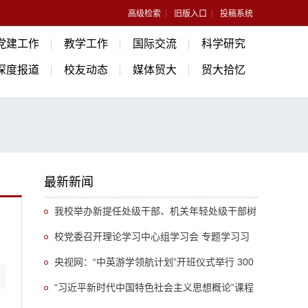
高级检索
旧版入口
投稿系统
党建工作
教学工作
国际交流
科学研究
深度报道
校友动态
媒体贸大
贸大拾忆
最新新闻
我校举办新提任处级干部、机关年轻处级干部树
立和践行正确政绩观专题培训班
校党委召开理论学习中心组学习会 专题学习习
近平总书记关于推动哲学社会科学高质量发展的重
央视网：“中英游学领航计划”开班仪式举行 300
要指示精神
余名英国学生开启“游学中国”旅程
“习近平新时代中国特色社会主义思想概论”课程