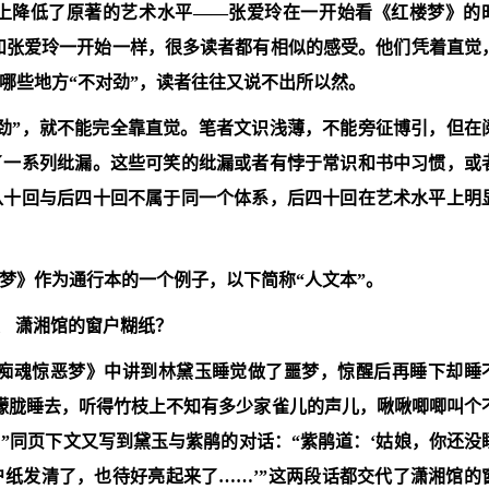
上降低了原著的艺术水平——张爱玲在一开始看《红楼梦》的
。和张爱玲一开始一样，很多读者都有相似的感受。他们凭着直觉
哪些地方“不对劲”，读者往往又说不出所以然。
劲”，就不能完全靠直觉。笔者文识浅薄，不能旁征博引，但在
了一系列纰漏。这些可笑的纰漏或者有悖于常识和书中习惯，或
八十回与后四十回不属于同一个体系，后四十回在艺术水平上明
楼梦》作为通行本的一个例子，以下简称“人文本”。
、
潇湘馆的窗户糊纸？
湘痴魂惊恶梦》中讲到林黛玉睡觉做了噩梦，惊醒后再睡下却睡
要朦胧睡去，听得竹枝上不知有多少家雀儿的声儿，啾啾唧唧叫个
”同页下文又写到黛玉与紫鹃的对话：“紫鹃道：‘姑娘，你还没
纸发清了，也待好亮起来了……’”这两段话都交代了潇湘馆的