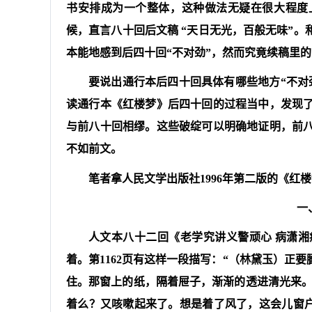
书安排成为一个整体，这种做法无疑在很大程度
候，直言八十回后文稿 “天日无光，百般无味”
本能地感到后四十回“不对劲”，然而究竟续稿里的
要说出通行本后四十回具体有哪些地方“不对
读通行本《红楼梦》后四十回的过程当中，发现
与前八十回相缪。这些破绽可以明确地证明，前
不如前文。
笔者拿人民文学出版社1996年第二版的《红
一
人文本八十二回《老学究讲义警顽心 病潇
着。第1162页有这样一段描写：“（林黛玉）正
住。那窗上的纸，隔着屉子，渐渐的透进清光来。
着么？又咳嗽起来了。想是着了风了，这会儿窗户