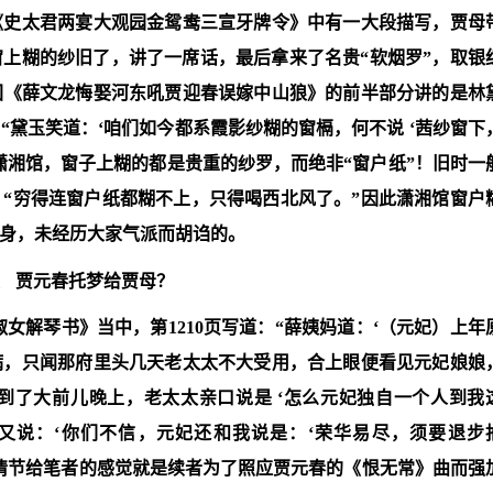
《史太君两宴大观园金鸳鸯三宣牙牌令》中有一大段描写，贾母
上糊的纱旧了，讲了一席话，最后拿来了名贵“软烟罗”，取银
回《薛文龙悔娶河东吼贾迎春误嫁中山狼》的前半部分讲的是林
黛玉笑道：‘咱们如今都系霞影纱糊的窗槅，何不说 ‘茜纱窗下
括潇湘馆，窗子上糊的都是贵重的纱罗，而绝非“窗户纸”！旧时一
“穷得连窗户纸都糊不上，只得喝西北风了。”因此潇湘馆窗户
身，未经历大家气派而胡诌的。
、
贾元春托梦给贾母？
女解琴书》当中，第1210页写道：“薛姨妈道：‘（元妃）上年
病，只闻那府里头几天老太太不大受用，合上眼便看见元妃娘娘
到了大前儿晚上，老太太亲口说是 ‘怎么元妃独自一个人到我
又说：‘你们不信，元妃还和我说是：‘荣华易尽，须要退步
段情节给笔者的感觉就是续者为了照应贾元春的《恨无常》曲而强