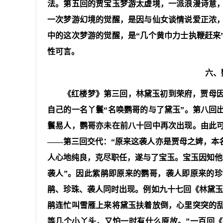
法。第五回的贾宝玉梦游太虚境，一派浪漫诗意
一次梦游幻境的觉醒，是因与仙女谈情说爱正浓，
中的这次梦游的觉醒，是“几个黄巾力士执鞭赶来
性可言。
六、
《红楼梦》第三回，林黛玉初到荣府，贾母因见
自己的一名丫鬟“名唤鹦哥的与了黛玉”。第八回
鬟易人，鹦哥亦未在前八十回中再次出现。由此
——第三回交代：“原来这袭人亦是贾母之婢，本
人心地纯良，克尽职任，遂与了宝玉。宝玉因知他
袭人”。因此紫鹃即原来的鹦哥，袭人即原来的
鹃、珍珠、袭人同时出现。例如九十七回《林黛玉焚
鹃连忙叫雪雁上来将黛玉扶着放倒，心里突突的
等几个小丫头，又怕一时有什么原故。”一百回《