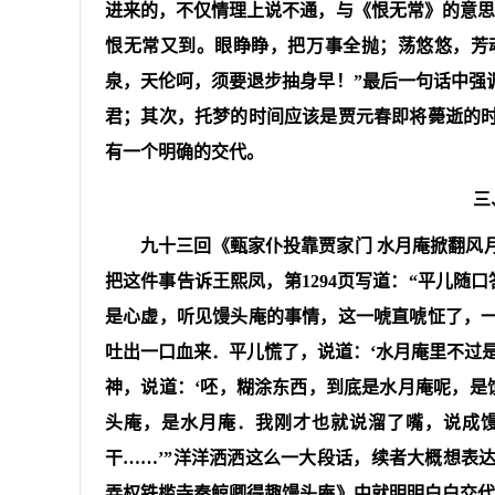
进来的，不仅情理上说不通，与《恨无常》的意思
恨无常又到。眼睁睁，把万事全抛；荡悠悠，芳
泉，天伦呵，须要退步抽身早！”最后一句话中强
君；其次，托梦的时间应该是贾元春即将薨逝的
有一个明确的交代。
三
九十三回《甄家仆投靠贾家门 水月庵掀翻风
把这件事告诉王熙凤，第1294页写道：“平儿随
是心虚，听见馒头庵的事情，这一唬直唬怔了，
吐出一口血来．平儿慌了，说道：‘水月庵里不过
神，说道：‘呸，糊涂东西，到底是水月庵呢，是
头庵，是水月庵．我刚才也就说溜了嘴，说成馒
干……’”洋洋洒洒这么一大段话，续者大概想表
弄权铁槛寺秦鲸卿得趣馒头庵》中就明明白白交代