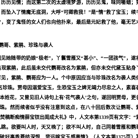
，历历见情；而这第二次的太虚境梦游，历历见鬼，味同嚼蜡；
而坠入了情魔无底洞，大呼“可卿救我！”是“情”救了宝玉；续
”，变了鬼怪的女人们也向他扑来，最后是元妃救了他，毫无艺
鹦哥、紫鹃、珍珠与袭人
她随带的奶娘“极老”，丫鬟雪雁又“甚小”、“一团孩气”，遂
出现紫鹃，此后虽未交代鹦哥改名为紫鹃，但亦未交代黛玉贴身
可见，紫鹃、鹦哥应为一人。个中原因应当与珍珠改名为袭人类
名珍珠。贾母因溺爱宝玉，生恐宝玉之婢无竭力尽忠之人，素喜
本姓花，又曾见旧人诗句上有‘花气袭人’之句，遂回明贾母，更
珍珠。然而续者似乎没有注意到这点，在八十回后数次让鹦哥、
稿断痴情薛宝钗出闺成大礼》中，人文本第1339页有文字：“
乱跳。欲要叫人时，天又晚了；欲不叫人时，自己同着雪雁和鹦
破好事香菱结深恨 悲远嫁宝玉感离情》（人文本第1375页）