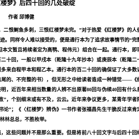
红楼梦》后四十回的几处破绽
作者 邱博健
香，二恨鲥鱼多刺，三恨红楼梦未完。”对于热爱《红楼梦》的人
迹。同样令人难以接受的，便是通行本为了追求故事情节的“完
但本文暂且将续者定为高鹗、程伟元）组合在一起。通行本，即
百二十回，一般以甲戌本（乾隆十九年抄本）或庚辰本（乾隆二
则多来自程甲本和程乙本。通行本的百二十回的确保证了大多数
结尾的、不完整的书），但无形之中给读者造成一种错觉——《
明，近百年来相当数量的人辨不出原著80回与伪续40回有什么
一致”，个别细末或有不及，云云。近年来争议更多，某青年学者
续书论”；《〈红楼梦〉辨伪》一书作者张福昌先生干脆反过来肯
林林总总，不胜枚举。
值，这些问题并不是那么重要。但是将前八十回文字与后四十回