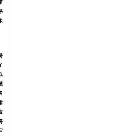
第
书
术
将
丫
似
袭
名
紫
紫
哥
写