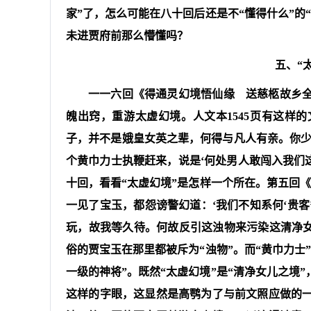
家”了，怎么可能在八十回后还是不“懂得什么”的
未进贾府前那么懵懂吗？
五、“
一一六回《得通灵幻境悟仙缘 送慈柩故乡
魄出窍，重游太虚幻境。人文本1545页有这样
子，并不是娥皇女英之辈，何得与凡人有亲。你少
个黄巾力士执鞭赶来，说是‘何处男人敢闯入我们
十回，看看“太虚幻境”是怎样一个所在。第五回
一见了宝玉，都怨谤警幻道：‘我们不知系何‘贵
玩，故我等久待。何故反引这浊物来污染这清净女儿
俗的贾宝玉在那里都被斥为“浊物”。而“黄巾力士
一级的神将”。既然“太虚幻境”是“清净女儿之境
这样的字眼，这显然是高鹗为了与前文照应做的