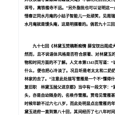
诨号，离铁槛寺不远。”另外脂批也可以证明这一
惜春正同水月庵的小姑子智能儿一处顽笑，见周瑞
水月庵就是馒头庵，这是明摆着的。倘若九十三回
九十七回《林黛玉焚稿断痴情 薛宝钗出闺成
然而，且不说语体风格是否符合原著、对林黛玉
物和时间方面的不了解。人文本第1343页写道：
什么，便也把心冷淡了。况且听是老太太和二奶
林家的去了。”注意此处描写雪雁是一个不“懂得什
复旧职 林黛玉抛父进京都》当中有一段文字：“
头，亦是自幼随身的，名唤作雪雁。贾母见雪雁甚
时候年龄不过六七八岁，而此处明显点出雪雁的年龄
黛玉进府一直到第八十回，其间经历了七八年时间