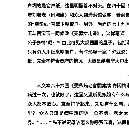
户糊的是窗户纸，这里明摆着不对头。在四十回
着刘老老（同姥姥）和众人到潇湘馆做客，看到窗
的“霞影纱”替黛玉糊窗户。另外，后面的七十九
玉与贾宝玉一同修改《芙蓉女儿诔》，这样写道：“
公子多情’呢？’” 由此可见大观园里的屋子，包
只有穷人用纸来糊窗户，有时形容一家子穷就说：
纸，完全不符合贾府的情况，大概是续者非大户出
二
人文本八十六回《受私贿老官翻案牍 寄闲情淑
病过一次，也就好了。这回又没听见娘娘有什么
众人都不放心。直至打听起来，又没有什么事。
里？’众人只道是病中想的话，总不信。老太太
身。’’……’”先不说贾母该怎么称呼贾元春，这