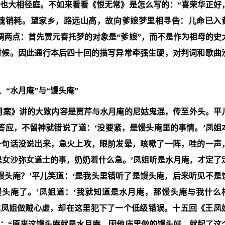
也大相径庭。不如来看看《恨无常》是怎么写的：“喜荣华正好
魂销耗。望家乡，路远山高，故向爹娘梦里相寻告：儿命已入
调两点：首先贾元春托梦的对象是“爹娘”，而不是作为祖母的史
时候。因此通行本后四十回的描写异常牵强生硬，对判词和歌曲
、“水月庵”与“馒头庵”
月案》讲的大致内容是贾芹与水月庵的尼姑鬼混，传至外头。平
口答应，不留神就错说了道：‘没要紧，是馒头庵里的事情。’凤姐
一句话没说出来，急火上攻，眼前发晕，咳嗽了一阵，哇的一声
是女沙弥女道士的事，奶奶着什么急。’凤姐听是水月庵，才定了
馒头庵？’平儿笑道：‘是我头里错听了是馒头庵，后来听见不是
头庵了。’凤姐道：‘我就知道是水月庵，那馒头庵与我什么
达凤姐做贼心虚，却在这里犯下了一个低级错误。十五回《王凤
：“原来这馒头庵就是水月庵，因他庙里做的馒头好，就起了这