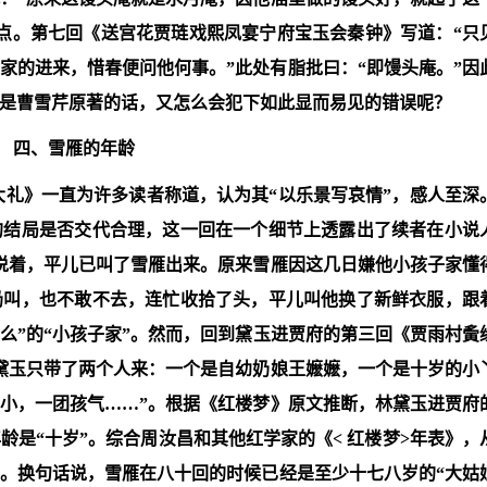
点。第七回《送宫花贾琏戏熙凤宴宁府宝玉会秦钟》写道：“只
家的进来，惜春便问他何事。”此处有脂批曰：“即馒头庵。”因
是曹雪芹原著的话，又怎么会犯下如此显而易见的错误呢？
四、雪雁的年龄
大礼》一直为许多读者称道，认为其“以乐景写哀情”，感人至深
的结局是否交代合理，这一回在一个细节上透露出了续者在小说
“说着，平儿已叫了雪雁出来。原来雪雁因这几日嫌他小孩子家懂
奶叫，也不敢不去，连忙收拾了头，平儿叫他换了新鲜衣服，跟
么”的“小孩子家”。然而，回到黛玉进贾府的第三回《贾雨村夤
黛玉只带了两个人来：一个是自幼奶娘王嬷嬷，一个是十岁的小
小，一团孩气……”。根据《红楼梦》原文推断，林黛玉进贾府
是“十岁”。综合周汝昌和其他红学家的《< 红楼梦>年表》，
。换句话说，雪雁在八十回的时候已经是至少十七八岁的“大姑