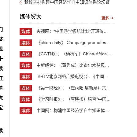
“UIBE新思想大讲堂”第九讲开讲
我校举办构建中国经济学自主知识体系论坛暨
《中国开放型经济学》教学研讨会
媒体贸大
们
央视网：“中英游学领航计划”开班仪式举行 300余...
媒体
贸大
整
《china daily》:Campaign promotes jobs for grad...
媒体
现
贸大
《CGTN》：（杨杭军）China-Africa cooperation ev...
媒体
十
贸大
中新经纬：（董秀成）比霍尔木兹风险更严重？曼德...
媒体
读
贸大
​ BRTV北京网络广播电视台 : 《中国开放型经济学...
媒体
红
贸大
《第一财经》：（崔雨阳 屠新泉）共识筑基，规则正...
媒体
差
贸大
陈
《学习时报》：（唐晓彬）培育“中国服务”品牌的...
媒体
贸大
定
中国网：构建中国经济学自主知识体系论坛暨《中国...
媒体
贸大
续