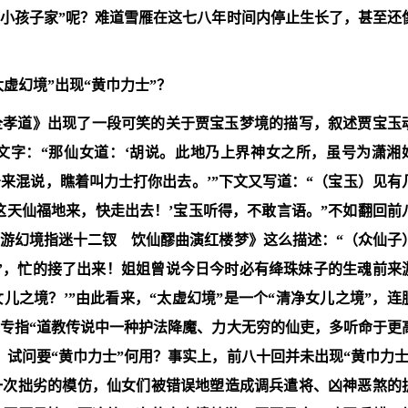
“小孩子家”呢？难道雪雁在这七八年时间内停止生长了，甚至还
太虚幻境”出现“黄巾力士”？
全孝道》出现了一段可笑的关于贾宝玉梦境的描写，叙述贾宝玉
的文字：“那仙女道：‘胡说。此地乃上界神女之所，虽号为潇湘
来混说，瞧着叫力士打你出去。’”下文又写道：“（宝玉）见有
这天仙福地来，快走出去！’宝玉听得，不敢言语。”不如翻回前
《游幻境指迷十二钗 饮仙醪曲演红楼梦》这么描述：“（众仙子
客’，忙的接了出来！姐姐曾说今日今时必有绛珠妹子的生魂前来
之境？’”由此看来，“太虚幻境”是一个“清净女儿之境”，连
”专指“道教传说中一种护法降魔、力大无穷的仙吏，多听命于更
”，试问要“黄巾力士”何用？事实上，前八十回并未出现“黄巾力士
一次拙劣的模仿，仙女们被错误地塑造成调兵遣将、凶神恶煞的