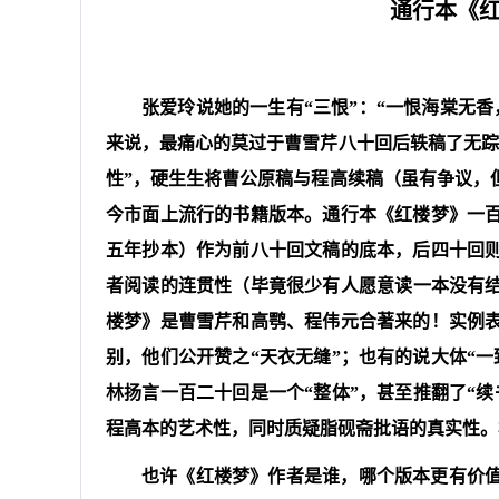
通行本《
张爱玲说她的一生有“三恨”：“一恨海棠无
来说，最痛心的莫过于曹雪芹八十回后轶稿了无踪
性”，硬生生将曹公原稿与程高续稿（虽有争议，
今市面上流行的书籍版本。通行本《红楼梦》一
五年抄本）作为前八十回文稿的底本，后四十回
者阅读的连贯性（毕竟很少有人愿意读一本没有
楼梦》是曹雪芹和高鹗、程伟元合著来的！实例表
别，他们公开赞之“天衣无缝”；也有的说大体“
林扬言一百二十回是一个“整体”，甚至推翻了“
程高本的艺术性，同时质疑脂砚斋批语的真实性。
也许《红楼梦》作者是谁，哪个版本更有价