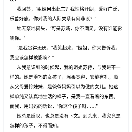
我回答，“姐姐何出此言？我性格开朗，爱好广泛，
乐善好施，你对我的人际关系有何非议？”
她无奈地摇头，“可是苏嫣，你不满足。没有谁能影
响你。”
“是我贪得无厌，”我笑起来，“姐姐，你来告诉我，
我应该怎样被影响？”
从我意识到的时候起，我的姐姐苏荇，与我是不一
样的。她是乖巧的女孩子，温柔宽容，安静有礼，顺
从父母爱怜妹妹，是爸爸妈妈引以为傲的女儿。她这
样单纯又认真地生活的样子，是我一直看着的东西。
而我，用妈妈的话说，“你这个孩子呀……”
她总是感叹，也总是没有下文。到头来，我究竟是
怎样的孩子，不得而知。