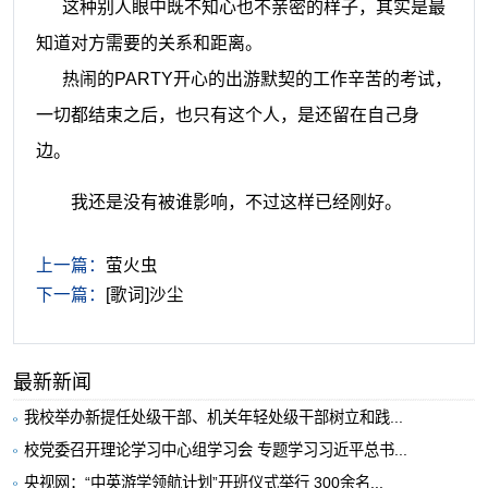
这种别人眼中既不知心也不亲密的样子，其实是最
知道对方需要的关系和距离。
热闹的
PARTY
开心的出游默契的工作辛苦的考试，
一切都结束之后，也只有这个人，是还留在自己身
边。
我还是没有被谁影响，不过这样已经刚好。
上一篇：
萤火虫
下一篇：
[歌词]沙尘
最新新闻
我校举办新提任处级干部、机关年轻处级干部树立和践...
校党委召开理论学习中心组学习会 专题学习习近平总书...
央视网：“中英游学领航计划”开班仪式举行 300余名...