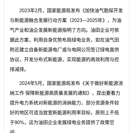
2023年2月，国家能源局发布《加快油
气勘探开发
与新能源融合发展行动方案
（2023—2025年》，为油
气产业和油企发
展新能源指明了方向。油田企业可依
据
此方案，利用自身优势布局绿电业务，如
在油气田
附近建立自备新能源电厂或与
电网公司签订绿电直供
协议，开发分布式
新能源，实现能源的高效利用与控
排
减排。
2024年5月，国家能源局发布《关于做
好新能源消
纳工作 保障新能源高质量发
展的通知》，提出要着力
提升电力系统对
新能源的消纳能力，部分资源条件较
好的
地区可适当放宽新能源利用率目标，原则
上不低
于90%，这为油田企业发展绿电业
务提供了政策空
间。