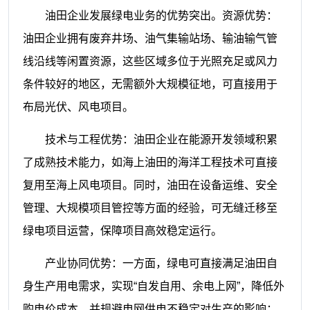
油田企业发展绿电业务的优势突出。
资源优势：
油田企业拥有废弃井场、
油气集输站场、输油输气管
线沿线等闲置
资源，这些区域多位于光照充足或风力
条
件较好的地区，无需额外大规模征地，可
直接用于
布局光伏、风电项目。
技术与工程优势：油田企业在能源开
发领域积累
了成熟技术能力，如海上油田
的海洋工程技术可直接
复用至海上风电
项目。同时，油田在设备运维、安全
管理、
大规模项目管控等方面的经验，可无缝迁
移至
绿电项目运营，保障项目高效稳定
运行。
产业协同优势：一方面，绿电可直接
满足油田自
身生产用电需求，实现“自发
自用、余电上网”，降低外
购电价成本，并
规避电网供电不稳定对生产的影响；