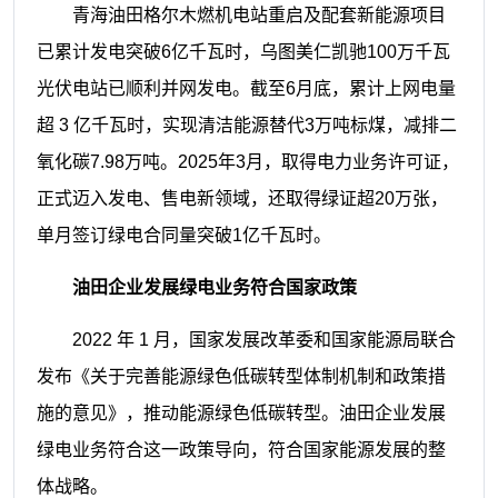
青海油田格尔木燃机电站重启及配
套新能源项目
已累计发电突破6亿千瓦
时，乌图美仁凯驰100万千瓦
光伏电站已
顺利并网发电。截至6月底，累计上网电
量
超 3 亿千瓦时，实现清洁能源替代3万
吨标煤，减排二
氧化碳7.98万吨。2025年
3月，取得电力业务许可证，
正式迈入发
电、售电新领域，还取得绿证超20万张，
单
月签订绿电合同量突破1亿千瓦时。
油田企业发展绿电业务符合
国家政策
2022 年 1 月，国家发展改革委和国家
能源局联合
发布《关于完善能源绿色低碳
转型体制机制和政策措
施的意见》，推动
能源绿色低碳转型。油田企业发展
绿电
业务符合这一政策导向，符合国家能源发
展的整
体战略。