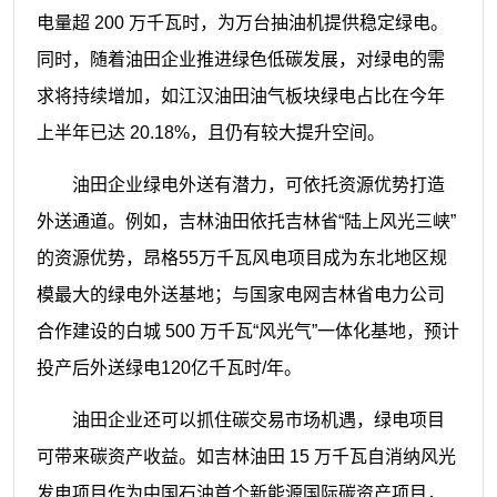
电量超 200 万千瓦时，为万台抽油机
提供稳定绿电。
同时，随着油田企业推进
绿色低碳发展，对绿电的需
求将持续增
加，如江汉油田油气板块绿电占比在今年
上半年已达 20.18%，且仍有较大提升
空间。
油田企业绿电外送有潜力，可依托资
源优势打造
外送通道。例如，吉林油田依
托吉林省“陆上风光三峡”
的资源优势，昂
格55万千瓦风电项目成为东北地区规
模
最大的绿电外送基地；与国家电网吉林省
电力公司
合作建设的白城 500 万千瓦“风
光气”一体化基地，预计
投产后外送绿电
120亿千瓦时/年。
油田企业还可以抓住碳交易市场机
遇，绿电项目
可带来碳资产收益。如吉林
油田 15 万千瓦自消纳风光
发电项目作为
中国石油首个新能源国际碳资产项目，