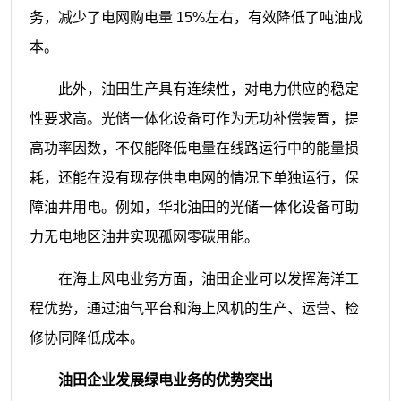
务，减少了电网购电量 15%左
右，有效降低了吨油成
本。
此外，油田生产具有连续性，对电力
供应的稳定
性要求高。光储一体化设备
可作为无功补偿装置，提
高功率因数，不
仅能降低电量在线路运行中的能量损
耗，
还能在没有现存供电电网的情况下单独
运行，保
障油井用电。例如，华北油田的
光储一体化设备可助
力无电地区油井实
现孤网零碳用能。
在海上风电业务方面，油田企业可以
发挥海洋工
程优势，通过油气平台和海上
风机的生产、运营、检
修协同降低成本。
油田企业发展绿电业务的优
势突出