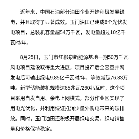
近年来，中国石油部分油田企业开始
积极发展绿
电，并且取得了显著成效。
玉门油田已建成6个光伏发
电项目，
总装机容量超54万千瓦，发电量超过10
亿千
瓦时/年。
8月25日，玉门市红柳泉新
能源基地一期50万千瓦
风电项目建设取
得重大进展，项目投产后全容量并网
发电
后可输出绿电9.85亿千瓦时/年，等效减碳
76.83万
吨。新型储能装机规模达85兆瓦/
260兆瓦时，这个项
目采用自发自用、余电
上网模式，部分作业区实现了
用电光伏
化，并利用绿证抵消少量外购电带来的碳
排
放。同时，玉门油田还积极开展绿电交
易，绿电销售
量和价格保持稳定。