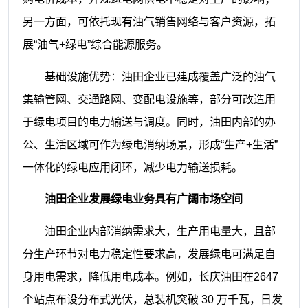
另一
方面，可依托现有油气销售网络与客户资
源，拓
展“油气+绿电”综合能源服务。
基础设施优势：油田企业已建成覆盖
广泛的油气
集输管网、交通路网、变配电
设施等，部分可改造用
于绿电项目的电力
输送与调度。同时，油田内部的办
公、生
活区域可作为绿电消纳场景，形成“生产+
生活”
一体化的绿电应用闭环，减少电力
输送损耗。
油田企业发展绿电业务具有
广阔市场空间
油田企业内部消纳需求大，生产用电
量大，且部
分生产环节对电力稳定性要求
高，发展绿电可满足自
身用电需求，降低
用电成本。例如，长庆油田在2647
个站点
布设分布式光伏，总装机突破 30 万千瓦，
日发